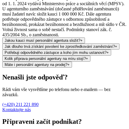
od 1. 1. 2024 vydává Ministerstvo práce a sociálních věcí (MPSV).
U agenturního zaměstnávání (dočasné přidělování zaměstnanců)
musí žadatel navíc složit kauci 1 000 000 Kč. Dále agentura
potřebuje odpovědného zástupce s odbornou způsobilostí a
bezúhonností, prokázat bezúhonnost a bezdlužnost a mít sídlo v ČR.
Volná živnost sama o sobě nestačí. Podmínky stanoví zák. č.
435/2004 Sb., o zaměstnanosti.
Jakou kauci musí personální agentura složit?
+
Jak dlouho trvá získání povolení ke zprostředkování zaměstnání?
+
Potřebuji odpovědného zástupce a koho jím mohu ustanovit?
+
Kolik příprava personální agentury na míru stojí?
+
Máte i personální agentury na prodej?
+
Nenašli jste odpověď?
Rádi vám vše vysvětlíme po telefonu nebo e-mailem — bez
závazků.
(+420) 211 221 890
Kontaktujte nás
Připraveni začít podnikat?