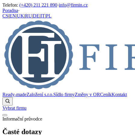
Telefon
:
(+420) 211 221 890
·
info@firmin.cz
Poradna
·
CS
|
EN
|
UK
|
RU
|
DE
|
IT
|
PL
Ready-made
Založení s.r.o.
Sídlo firmy
Změny v OR
Ceník
Kontakt
Vybrat firmu
Informační průvodce
Časté dotazy