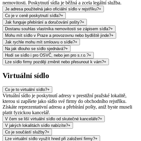
nemovitosti. Poskytnutí sídla je běžná a zcela legální služba.
Je adresa použitelná jako oficiální sídlo v rejstříku?
+
Co je v ceně poskytnutí sídla?
+
Jak funguje přebírání a doručování pošty?
+
Dostanu souhlas vlastníka nemovitosti se zápisem sídla?
+
Mohu mít sídlo v Praze a provozovnu nebo bydliště jinde?
+
Jak rychle mohu mít smlouvu o sídle?
+
Na jak dlouho se sídlo sjednává?
+
Hodí se sídlo i pro OSVČ, nebo jen pro s.r.o.?
+
Lze sídlo firmy později změnit nebo přesunout k vám?
+
Virtuální sídlo
Co je to virtuální sídlo?
+
Virtuální sídlo je poskytnutí adresy v prestižní pražské lokalitě,
kterou si zapíšete jako sídlo své firmy do obchodního rejstříku.
Získáte reprezentativní adresu a přebírání pošty, aniž byste museli
platit fyzickou kancelář.
V čem se liší virtuální sídlo od skutečné kanceláře?
+
V jakých lokalitách sídlo nabízíte?
+
Co je součástí služby?
+
Lze virtuální sídlo využít hned při založení firmy?
+