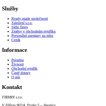
Služby
Ready-made společnosti
Založení s.r.o.
Sídlo firmy
Změny v obchodním rejstříku
Personální agentury na míru
Ceník
Informace
Poradna
Živnosti
Obchodní rejstřík
Časté dotazy
O nás
Kontakt
FIRMIN s.r.o.
V Zářezu 902/4
,
Praha 5 – Jinonice