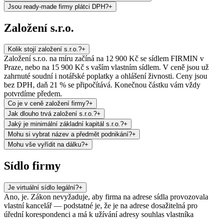
Jsou ready-made firmy plátci DPH?
+
Založení s.r.o.
Kolik stojí založení s.r.o.?
+
Založení s.r.o. na míru začíná na 12 900 Kč se sídlem FIRMIN v
Praze, nebo na 15 900 Kč s vaším vlastním sídlem. V ceně jsou už
zahrnuté soudní i notářské poplatky a ohlášení živnosti. Ceny jsou
bez DPH, daň 21 % se připočítává. Konečnou částku vám vždy
potvrdíme předem.
Co je v ceně založení firmy?
+
Jak dlouho trvá založení s.r.o.?
+
Jaký je minimální základní kapitál s.r.o.?
+
Mohu si vybrat název a předmět podnikání?
+
Mohu vše vyřídit na dálku?
+
Sídlo firmy
Je virtuální sídlo legální?
+
Ano, je. Zákon nevyžaduje, aby firma na adrese sídla provozovala
vlastní kancelář — podstatné je, že je na adrese dosažitelná pro
úřední korespondenci a má k užívání adresy souhlas vlastníka