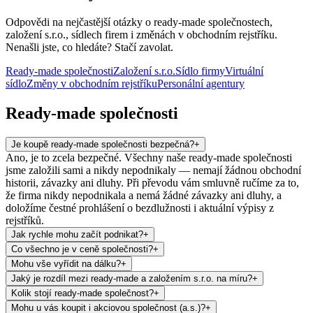
Odpovědi na nejčastější otázky o ready-made společnostech,
založení s.r.o., sídlech firem i změnách v obchodním rejstříku.
Nenašli jste, co hledáte? Stačí zavolat.
Ready-made společnosti
Založení s.r.o.
Sídlo firmy
Virtuální
sídlo
Změny v obchodním rejstříku
Personální agentury
Ready-made společnosti
Je koupě ready-made společnosti bezpečná?
+
Ano, je to zcela bezpečné. Všechny naše ready-made společnosti
jsme založili sami a nikdy nepodnikaly — nemají žádnou obchodní
historii, závazky ani dluhy. Při převodu vám smluvně ručíme za to,
že firma nikdy nepodnikala a nemá žádné závazky ani dluhy, a
doložíme čestné prohlášení o bezdlužnosti i aktuální výpisy z
rejstříků.
Jak rychle mohu začít podnikat?
+
Co všechno je v ceně společnosti?
+
Mohu vše vyřídit na dálku?
+
Jaký je rozdíl mezi ready-made a založením s.r.o. na míru?
+
Kolik stojí ready-made společnost?
+
Mohu u vás koupit i akciovou společnost (a.s.)?
+