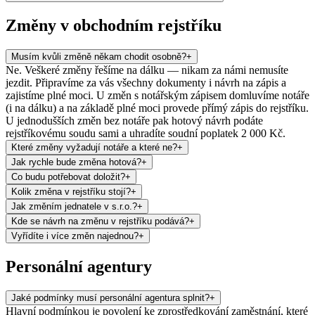
Změny v obchodním rejstříku
Musím kvůli změně někam chodit osobně?
+
Ne. Veškeré změny řešíme na dálku — nikam za námi nemusíte
jezdit. Připravíme za vás všechny dokumenty i návrh na zápis a
zajistíme plné moci. U změn s notářským zápisem domluvíme notáře
(i na dálku) a na základě plné moci provede přímý zápis do rejstříku.
U jednodušších změn bez notáře pak hotový návrh podáte
rejstříkovému soudu sami a uhradíte soudní poplatek 2 000 Kč.
Které změny vyžadují notáře a které ne?
+
Jak rychle bude změna hotová?
+
Co budu potřebovat doložit?
+
Kolik změna v rejstříku stojí?
+
Jak změním jednatele v s.r.o.?
+
Kde se návrh na změnu v rejstříku podává?
+
Vyřídíte i více změn najednou?
+
Personální agentury
Jaké podmínky musí personální agentura splnit?
+
Hlavní podmínkou je povolení ke zprostředkování zaměstnání, které