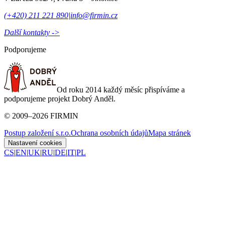
(+420) 211 221 890
|
info@firmin.cz
Další kontakty ->
Podporujeme
Od roku 2014 každý měsíc přispíváme a
podporujeme projekt Dobrý Anděl.
©
2009
–
2026
FIRMIN
Postup založení s.r.o.
Ochrana osobních údajů
Mapa stránek
Nastavení cookies
CS
|
EN
|
UK
|
RU
|
DE
|
IT
|
PL