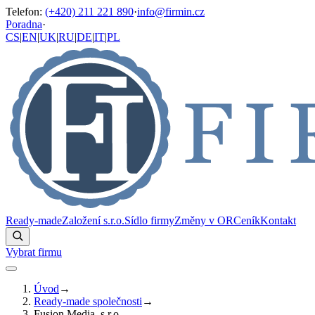
Telefon
:
(+420) 211 221 890
·
info@firmin.cz
Poradna
·
CS
|
EN
|
UK
|
RU
|
DE
|
IT
|
PL
Ready-made
Založení s.r.o.
Sídlo firmy
Změny v OR
Ceník
Kontakt
Vybrat firmu
Úvod
→
Ready-made společnosti
→
Fusion Media, s.r.o.