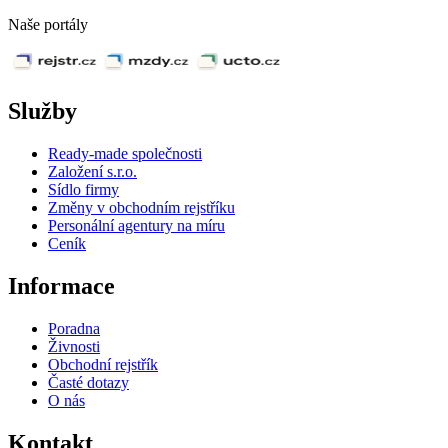
Naše portály
Služby
Ready-made společnosti
Založení s.r.o.
Sídlo firmy
Změny v obchodním rejstříku
Personální agentury na míru
Ceník
Informace
Poradna
Živnosti
Obchodní rejstřík
Časté dotazy
O nás
Kontakt