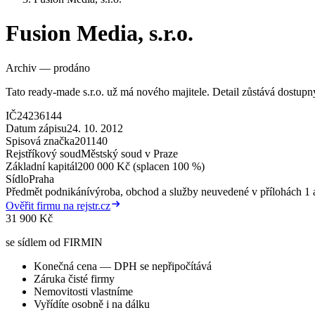
Fusion Media, s.r.o.
Archiv — prodáno
Tato ready-made s.r.o. už má nového majitele. Detail zůstává dostup
IČ
24236144
Datum zápisu
24. 10. 2012
Spisová značka
201140
Rejstříkový soud
Městský soud v Praze
Základní kapitál
200 000 Kč (splacen 100 %)
Sídlo
Praha
Předmět podnikání
výroba, obchod a služby neuvedené v přílohách 1 a
Ověřit firmu na rejstr.cz
31 900 Kč
se sídlem od FIRMIN
Konečná cena — DPH se nepřipočítává
Záruka čisté firmy
Nemovitosti vlastníme
Vyřídíte osobně i na dálku