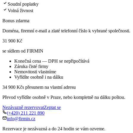
Soudní poplatky
Volná živnost
Bonus zdarma
Doména, firemní e-mail a zlaté telefonní číslo k vybrané společnosti.
31 900 Kč
se sídlem od FIRMIN
Konečná cena — DPH se nepřipočítává
Záruka čisté firmy
Nemovitosti vlastníme
Vyřídíte osobně i na dálku
34 900 Kč
s přesunem na vlastní adresu
Převod vyřídíte osobně v Praze, nebo kompletně na dálku poštou.
Nezávazně rezervovat
Zeptat se
(+420) 211 221 890
info@firmin.cz
Rezervace je nezávazná a do 24 hodin se vám ozveme.