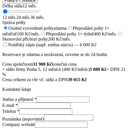
Praha 5 – Jinonice
Délka sídla
12
měs.
12
měs.
24
měs.
36
měs.
Správa pošty
Osobní vyzvednutí pošty
zdarma
Přeposílání pošty 1×
měsíčně
100 Kč/měs.
Přeposílání pošty 1× týdně
400 Kč/měs.
Skenování příchozí pošty
200 Kč/měs.
Notářský zápis (např. změna názvu) — 6 000 Kč
Rezervace je zdarma a nezávazná, ozveme se do 24 hodin.
Cena společnosti
31 900
Kč
konečná cena
+
sídlo firmy Praha 5, 12 měsíců (490 Kč/měsíc)
5 880
Kč
+ DPH 21
%
Cena celkem za vše vč. sídla a DPH
39 015
Kč
Kontaktní údaje
Jméno a příjmení
*
E-mail
*
Telefon
*
Poznámka (nepovinné)
Company website