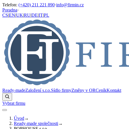
Telefon
:
(+420) 211 221 890
·
info@firmin.cz
Poradna
·
CS
|
EN
|
UK
|
RU
|
DE
|
IT
|
PL
Ready-made
Založení s.r.o.
Sídlo firmy
Změny v OR
Ceník
Kontakt
Vybrat firmu
Úvod
→
Ready-made společnosti
→
POPHOUSE s.r.o.