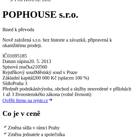
POPHOUSE s.r.o.
Ihned k převodu
Nově založená s.r.o. bez historie a závazků, připravená k
okamžitému prodeji.
IČ
01695185
Datum zápisu
20. 5. 2013
Spisová značka
210560
Rejstříkový soud
Městský soud v Praze
Základní kapitál
200 000 Kč (splacen 100 %)
Sídlo
Praha 3
Předmět podnikání
výroba, obchod a služby neuvedené v přílohách
1 až 3 živnostenského zákona (volné živnosti)
Ověřit firmu na rejstr.cz
Co je v ceně
Změna sídla v rámci Prahy
Změna jednatele a společníka