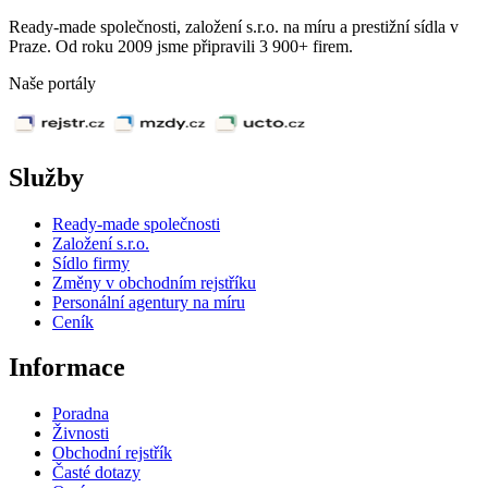
Ready-made společnosti, založení s.r.o. na míru a prestižní sídla v
Praze. Od roku 2009 jsme připravili 3 900+ firem.
Naše portály
Služby
Ready-made společnosti
Založení s.r.o.
Sídlo firmy
Změny v obchodním rejstříku
Personální agentury na míru
Ceník
Informace
Poradna
Živnosti
Obchodní rejstřík
Časté dotazy