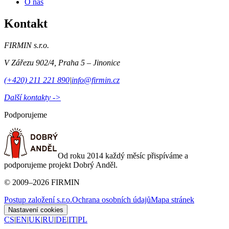
O nás
Kontakt
FIRMIN s.r.o.
V Zářezu 902/4
,
Praha 5 – Jinonice
(+420) 211 221 890
|
info@firmin.cz
Další kontakty ->
Podporujeme
Od roku 2014 každý měsíc přispíváme a
podporujeme projekt Dobrý Anděl.
©
2009
–
2026
FIRMIN
Postup založení s.r.o.
Ochrana osobních údajů
Mapa stránek
Nastavení cookies
CS
|
EN
|
UK
|
RU
|
DE
|
IT
|
PL