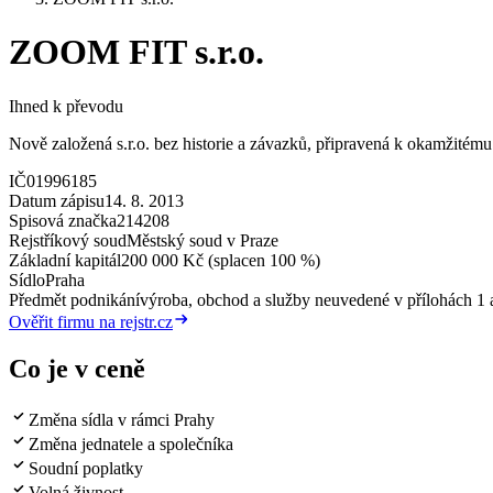
ZOOM FIT s.r.o.
Ihned k převodu
Nově založená s.r.o. bez historie a závazků, připravená k okamžitému 
IČ
01996185
Datum zápisu
14. 8. 2013
Spisová značka
214208
Rejstříkový soud
Městský soud v Praze
Základní kapitál
200 000 Kč (splacen 100 %)
Sídlo
Praha
Předmět podnikání
výroba, obchod a služby neuvedené v přílohách 1 a
Ověřit firmu na rejstr.cz
Co je v ceně
Změna sídla v rámci Prahy
Změna jednatele a společníka
Soudní poplatky
Volná živnost