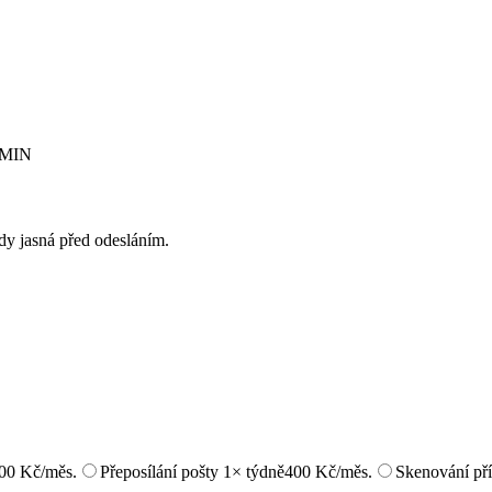
RMIN
ždy jasná před odesláním.
00 Kč/měs.
Přeposílání pošty 1× týdně
400 Kč/měs.
Skenování pří