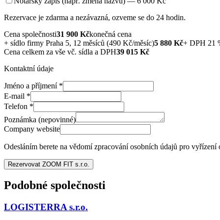
Notářský zápis (např. změna názvu) — 6 000 Kč
Rezervace je zdarma a nezávazná, ozveme se do 24 hodin.
Cena společnosti
31 900
Kč
konečná cena
+
sídlo firmy Praha 5, 12 měsíců (490 Kč/měsíc)
5 880
Kč
+ DPH 21 
Cena celkem za vše vč. sídla a DPH
39 015
Kč
Kontaktní údaje
Jméno a příjmení
*
E-mail
*
Telefon
*
Poznámka (nepovinné)
Company website
Odesláním berete na vědomí zpracování osobních údajů pro vyřízení
Rezervovat ZOOM FIT s.r.o.
Podobné společnosti
LOGISTERRA s.r.o.