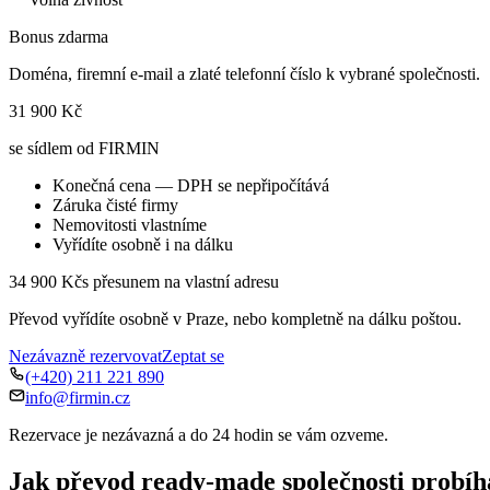
Bonus zdarma
Doména, firemní e-mail a zlaté telefonní číslo k vybrané společnosti.
31 900 Kč
se sídlem od FIRMIN
Konečná cena — DPH se nepřipočítává
Záruka čisté firmy
Nemovitosti vlastníme
Vyřídíte osobně i na dálku
34 900 Kč
s přesunem na vlastní adresu
Převod vyřídíte osobně v Praze, nebo kompletně na dálku poštou.
Nezávazně rezervovat
Zeptat se
(+420) 211 221 890
info@firmin.cz
Rezervace je nezávazná a do 24 hodin se vám ozveme.
Jak převod ready-made společnosti probíh