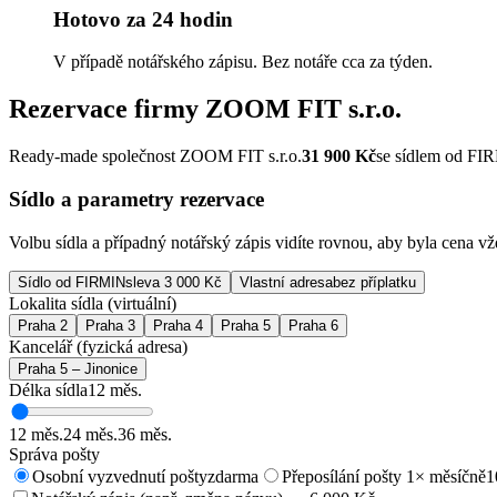
Hotovo za 24 hodin
V případě notářského zápisu. Bez notáře cca za týden.
Rezervace firmy
ZOOM FIT s.r.o.
Ready-made společnost ZOOM FIT s.r.o.
31 900
Kč
se sídlem od FI
Sídlo a parametry rezervace
Volbu sídla a případný notářský zápis vidíte rovnou, aby byla cena v
Sídlo od FIRMIN
sleva 3 000 Kč
Vlastní adresa
bez příplatku
Lokalita sídla (virtuální)
Praha 2
Praha 3
Praha 4
Praha 5
Praha 6
Kancelář (fyzická adresa)
Praha 5 – Jinonice
Délka sídla
12
měs.
12
měs.
24
měs.
36
měs.
Správa pošty
Osobní vyzvednutí pošty
zdarma
Přeposílání pošty 1× měsíčně
1