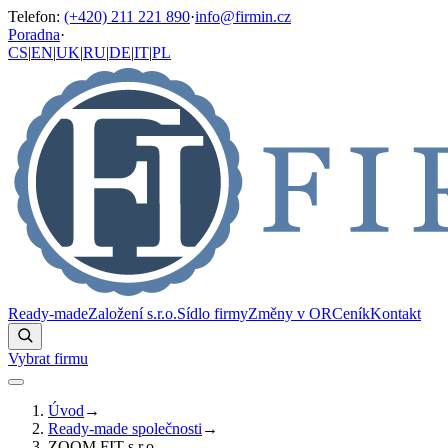
Telefon
:
(+420) 211 221 890
·
info@firmin.cz
Poradna
·
CS
|
EN
|
UK
|
RU
|
DE
|
IT
|
PL
Ready-made
Založení s.r.o.
Sídlo firmy
Změny v OR
Ceník
Kontakt
Vybrat firmu
Úvod
→
Ready-made společnosti
→
ZOOM FIT s.r.o.