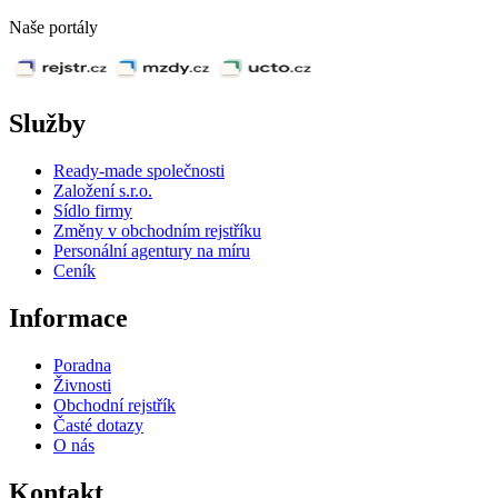
Naše portály
Služby
Ready-made společnosti
Založení s.r.o.
Sídlo firmy
Změny v obchodním rejstříku
Personální agentury na míru
Ceník
Informace
Poradna
Živnosti
Obchodní rejstřík
Časté dotazy
O nás
Kontakt