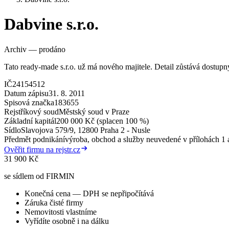
Dabvine s.r.o.
Archiv — prodáno
Tato ready-made s.r.o. už má nového majitele. Detail zůstává dostup
IČ
24154512
Datum zápisu
31. 8. 2011
Spisová značka
183655
Rejstříkový soud
Městský soud v Praze
Základní kapitál
200 000 Kč (splacen 100 %)
Sídlo
Slavojova 579/9, 12800 Praha 2 - Nusle
Předmět podnikání
výroba, obchod a služby neuvedené v přílohách 1 a
Ověřit firmu na rejstr.cz
31 900 Kč
se sídlem od FIRMIN
Konečná cena — DPH se nepřipočítává
Záruka čisté firmy
Nemovitosti vlastníme
Vyřídíte osobně i na dálku