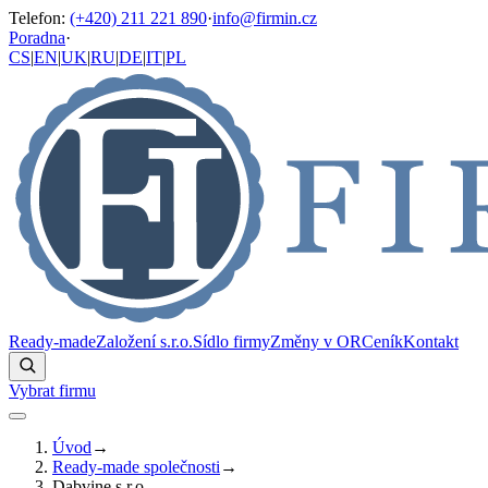
Telefon
:
(+420) 211 221 890
·
info@firmin.cz
Poradna
·
CS
|
EN
|
UK
|
RU
|
DE
|
IT
|
PL
Ready-made
Založení s.r.o.
Sídlo firmy
Změny v OR
Ceník
Kontakt
Vybrat firmu
Úvod
→
Ready-made společnosti
→
Dabvine s.r.o.