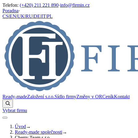
Telefon
:
(+420) 211 221 890
·
info@firmin.cz
Poradna
·
CS
|
EN
|
UK
|
RU
|
DE
|
IT
|
PL
Ready-made
Založení s.r.o.
Sídlo firmy
Změny v OR
Ceník
Kontakt
Vybrat firmu
Úvod
→
Ready-made společnosti
→
Cherry Team s.r.o.