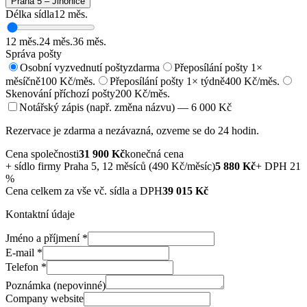
Praha 5 – Jinonice
Délka sídla
12
měs.
12
měs.
24
měs.
36
měs.
Správa pošty
Osobní vyzvednutí pošty
zdarma
Přeposílání pošty 1×
měsíčně
100 Kč/měs.
Přeposílání pošty 1× týdně
400 Kč/měs.
Skenování příchozí pošty
200 Kč/měs.
Notářský zápis (např. změna názvu) — 6 000 Kč
Rezervace je zdarma a nezávazná, ozveme se do 24 hodin.
Cena společnosti
31 900
Kč
konečná cena
+
sídlo firmy Praha 5, 12 měsíců (490 Kč/měsíc)
5 880
Kč
+ DPH 21
%
Cena celkem za vše vč. sídla a DPH
39 015
Kč
Kontaktní údaje
Jméno a příjmení
*
E-mail
*
Telefon
*
Poznámka (nepovinné)
Company website