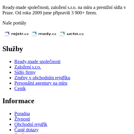
Ready-made společnosti, založení s.r.o. na míru a prestižní sídla v
Praze. Od roku 2009 jsme připravili 3 900+ firem.
Naše portály
Služby
Ready-made společnosti
Založení s.r.o.
Sídlo firmy
Změny v obchodním rejstříku
Personální agentury na míru
Ceník
Informace
Poradna
Živnosti
Obchodní rejstřík
Časté dotazy