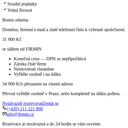
Soudní poplatky
Volná živnost
Bonus zdarma
Doména, firemní e-mail a zlaté telefonní číslo k vybrané společnosti.
31 900 Kč
se sídlem od FIRMIN
Konečná cena — DPH se nepřipočítává
Záruka čisté firmy
Nemovitosti vlastníme
Vyřídíte osobně i na dálku
34 900 Kč
s přesunem na vlastní adresu
Převod vyřídíte osobně v Praze, nebo kompletně na dálku poštou.
Nezávazně rezervovat
Zeptat se
(+420) 211 221 890
info@firmin.cz
Rezervace je nezávazná a do 24 hodin se vám ozveme.