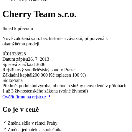
Cherry Team s.r.o.
Ihned k převodu
Nově založená s.r.o. bez historie a závazků, připravená k
okamžitému prodeji.
IČ
01938525
Datum zápisu
26. 7. 2013
Spisová značka
213606
Rejstříkový soud
Městský soud v Praze
Základní kapitál
200 000 Kč (splacen 100 %)
Sídlo
Praha
Předmět podnikání
výroba, obchod a služby neuvedené v přílohách
1 až 3 živnostenského zákona (volné živnosti)
Ověřit firmu na rejstr.cz
Co je v ceně
Změna sídla v rámci Prahy
Změna jednatele a společníka