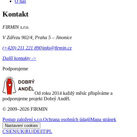
O nás
Kontakt
FIRMIN s.r.o.
V Zářezu 902/4
,
Praha 5 – Jinonice
(+420) 211 221 890
|
info@firmin.cz
Další kontakty ->
Podporujeme
Od roku 2014 každý měsíc přispíváme a
podporujeme projekt Dobrý Anděl.
©
2009
–
2026
FIRMIN
Postup založení s.r.o.
Ochrana osobních údajů
Mapa stránek
Nastavení cookies
CS
|
EN
|
UK
|
RU
|
DE
|
IT
|
PL