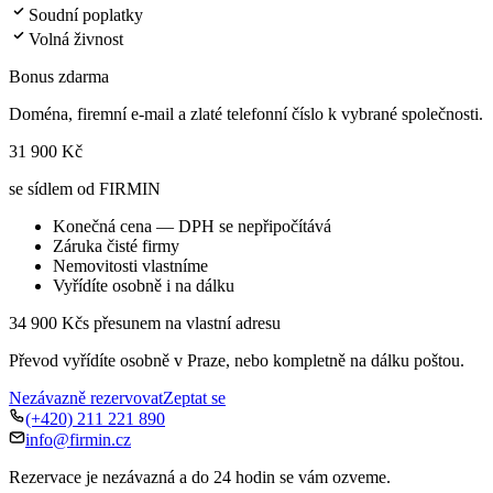
Soudní poplatky
Volná živnost
Bonus zdarma
Doména, firemní e-mail a zlaté telefonní číslo k vybrané společnosti.
31 900 Kč
se sídlem od FIRMIN
Konečná cena — DPH se nepřipočítává
Záruka čisté firmy
Nemovitosti vlastníme
Vyřídíte osobně i na dálku
34 900 Kč
s přesunem na vlastní adresu
Převod vyřídíte osobně v Praze, nebo kompletně na dálku poštou.
Nezávazně rezervovat
Zeptat se
(+420) 211 221 890
info@firmin.cz
Rezervace je nezávazná a do 24 hodin se vám ozveme.