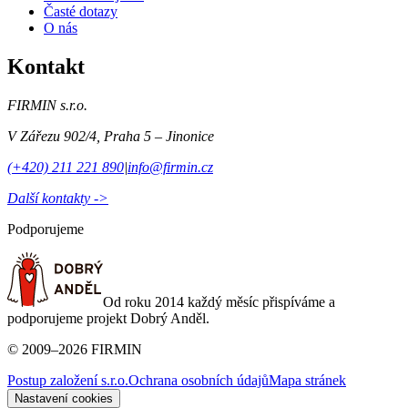
Časté dotazy
O nás
Kontakt
FIRMIN s.r.o.
V Zářezu 902/4
,
Praha 5 – Jinonice
(+420) 211 221 890
|
info@firmin.cz
Další kontakty ->
Podporujeme
Od roku 2014 každý měsíc přispíváme a
podporujeme projekt Dobrý Anděl.
©
2009
–
2026
FIRMIN
Postup založení s.r.o.
Ochrana osobních údajů
Mapa stránek
Nastavení cookies