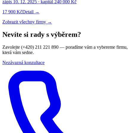
zápis
10. 12. 2025
· kapitál
240 000 Kč
17 900 Kč
Detail →
Zobrazit všechny firmy →
Nevíte si rady s výběrem?
Zavolejte (+420) 211 221 890 — poradíme vám a vybereme firmu,
která vám sedne.
Nezávazná konzultace