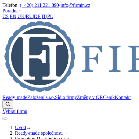
Telefon
:
(+420) 211 221 890
·
info@firmin.cz
Poradna
·
CS
|
EN
|
UK
|
RU
|
DE
|
IT
|
PL
Ready-made
Založení s.r.o.
Sídlo firmy
Změny v OR
Ceník
Kontakt
Vybrat firmu
Úvod
→
Ready-made společnosti
→
Promotion Distribution s.r.o.