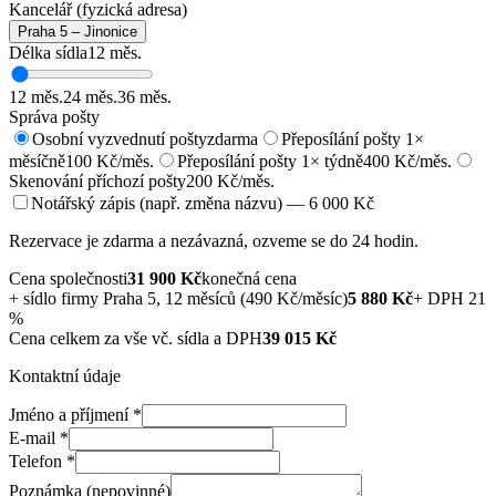
Kancelář (fyzická adresa)
Praha 5 – Jinonice
Délka sídla
12
měs.
12
měs.
24
měs.
36
měs.
Správa pošty
Osobní vyzvednutí pošty
zdarma
Přeposílání pošty 1×
měsíčně
100 Kč/měs.
Přeposílání pošty 1× týdně
400 Kč/měs.
Skenování příchozí pošty
200 Kč/měs.
Notářský zápis (např. změna názvu) — 6 000 Kč
Rezervace je zdarma a nezávazná, ozveme se do 24 hodin.
Cena společnosti
31 900
Kč
konečná cena
+
sídlo firmy Praha 5, 12 měsíců (490 Kč/měsíc)
5 880
Kč
+ DPH 21
%
Cena celkem za vše vč. sídla a DPH
39 015
Kč
Kontaktní údaje
Jméno a příjmení
*
E-mail
*
Telefon
*
Poznámka (nepovinné)