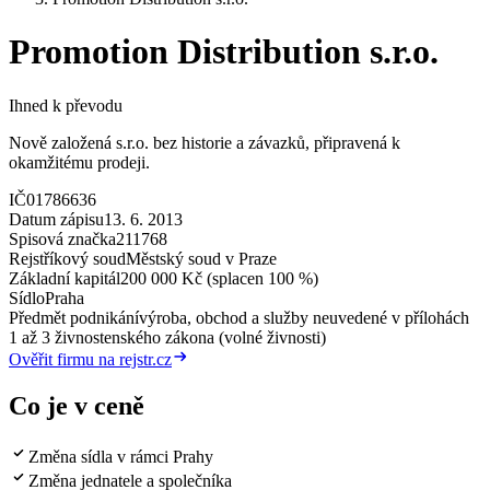
Promotion Distribution s.r.o.
Ihned k převodu
Nově založená s.r.o. bez historie a závazků, připravená k
okamžitému prodeji.
IČ
01786636
Datum zápisu
13. 6. 2013
Spisová značka
211768
Rejstříkový soud
Městský soud v Praze
Základní kapitál
200 000 Kč (splacen 100 %)
Sídlo
Praha
Předmět podnikání
výroba, obchod a služby neuvedené v přílohách
1 až 3 živnostenského zákona (volné živnosti)
Ověřit firmu na rejstr.cz
Co je v ceně
Změna sídla v rámci Prahy
Změna jednatele a společníka