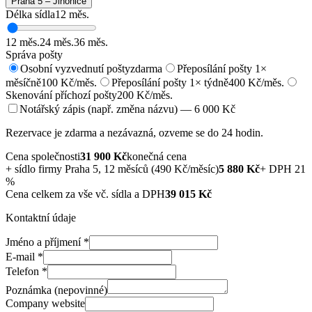
Praha 5 – Jinonice
Délka sídla
12
měs.
12
měs.
24
měs.
36
měs.
Správa pošty
Osobní vyzvednutí pošty
zdarma
Přeposílání pošty 1×
měsíčně
100 Kč/měs.
Přeposílání pošty 1× týdně
400 Kč/měs.
Skenování příchozí pošty
200 Kč/měs.
Notářský zápis (např. změna názvu) — 6 000 Kč
Rezervace je zdarma a nezávazná, ozveme se do 24 hodin.
Cena společnosti
31 900
Kč
konečná cena
+
sídlo firmy Praha 5, 12 měsíců (490 Kč/měsíc)
5 880
Kč
+ DPH 21
%
Cena celkem za vše vč. sídla a DPH
39 015
Kč
Kontaktní údaje
Jméno a příjmení
*
E-mail
*
Telefon
*
Poznámka (nepovinné)
Company website