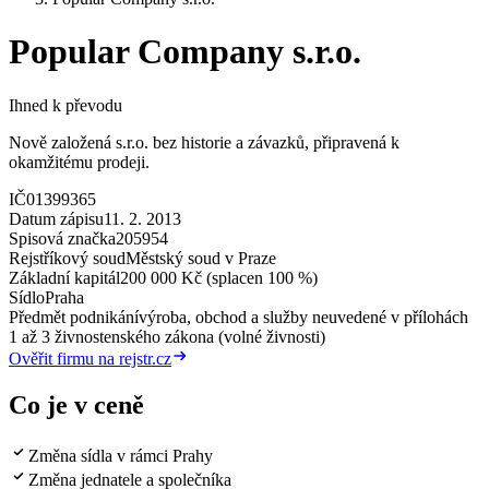
Popular Company s.r.o.
Ihned k převodu
Nově založená s.r.o. bez historie a závazků, připravená k
okamžitému prodeji.
IČ
01399365
Datum zápisu
11. 2. 2013
Spisová značka
205954
Rejstříkový soud
Městský soud v Praze
Základní kapitál
200 000 Kč (splacen 100 %)
Sídlo
Praha
Předmět podnikání
výroba, obchod a služby neuvedené v přílohách
1 až 3 živnostenského zákona (volné živnosti)
Ověřit firmu na rejstr.cz
Co je v ceně
Změna sídla v rámci Prahy
Změna jednatele a společníka