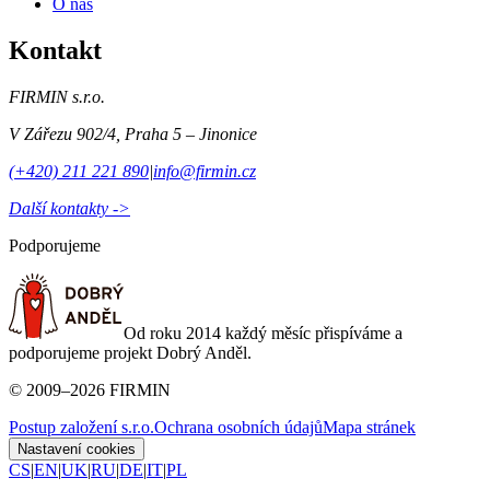
O nás
Kontakt
FIRMIN s.r.o.
V Zářezu 902/4
,
Praha 5 – Jinonice
(+420) 211 221 890
|
info@firmin.cz
Další kontakty ->
Podporujeme
Od roku 2014 každý měsíc přispíváme a
podporujeme projekt Dobrý Anděl.
©
2009
–
2026
FIRMIN
Postup založení s.r.o.
Ochrana osobních údajů
Mapa stránek
Nastavení cookies
CS
|
EN
|
UK
|
RU
|
DE
|
IT
|
PL