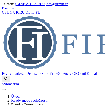
Telefon
:
(+420) 211 221 890
·
info@firmin.cz
Poradna
·
CS
|
EN
|
UK
|
RU
|
DE
|
IT
|
PL
Ready-made
Založení s.r.o.
Sídlo firmy
Změny v OR
Ceník
Kontakt
Vybrat firmu
Úvod
→
Ready-made společnosti
→
Popular Company s.r.o.