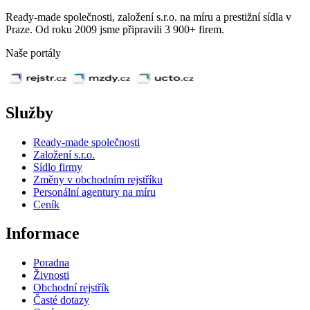
Ready-made společnosti, založení s.r.o. na míru a prestižní sídla v
Praze. Od roku 2009 jsme připravili 3 900+ firem.
Naše portály
Služby
Ready-made společnosti
Založení s.r.o.
Sídlo firmy
Změny v obchodním rejstříku
Personální agentury na míru
Ceník
Informace
Poradna
Živnosti
Obchodní rejstřík
Časté dotazy