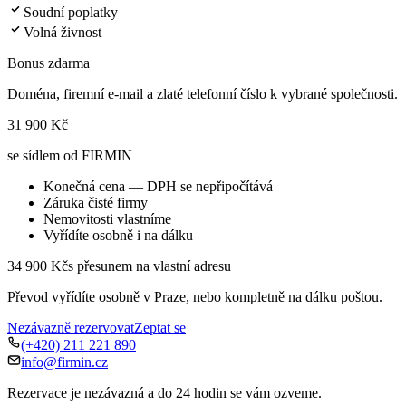
Soudní poplatky
Volná živnost
Bonus zdarma
Doména, firemní e-mail a zlaté telefonní číslo k vybrané společnosti.
31 900 Kč
se sídlem od FIRMIN
Konečná cena — DPH se nepřipočítává
Záruka čisté firmy
Nemovitosti vlastníme
Vyřídíte osobně i na dálku
34 900 Kč
s přesunem na vlastní adresu
Převod vyřídíte osobně v Praze, nebo kompletně na dálku poštou.
Nezávazně rezervovat
Zeptat se
(+420) 211 221 890
info@firmin.cz
Rezervace je nezávazná a do 24 hodin se vám ozveme.