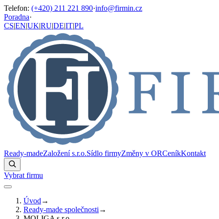
Telefon
:
(+420) 211 221 890
·
info@firmin.cz
Poradna
·
CS
|
EN
|
UK
|
RU
|
DE
|
IT
|
PL
Ready-made
Založení s.r.o.
Sídlo firmy
Změny v OR
Ceník
Kontakt
Vybrat firmu
Úvod
→
Ready-made společnosti
→
MOLIGA s.r.o.