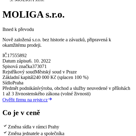
MOLIGA s.r.o.
Ihned k převodu
Nově založená s.r.o. bez historie a závazků, připravená k
okamžitému prodeji.
IČ
17555892
Datum zápisu
6. 10. 2022
Spisová značka
373071
Rejstříkový soud
Městský soud v Praze
Základní kapitál
240 000 Kč (splacen 100 %)
Sídlo
Praha
Předmět podnikání
výroba, obchod a služby neuvedené v přílohách
1 až 3 živnostenského zákona (volné živnosti)
Ověřit firmu na rejstr.cz
Co je v ceně
Změna sídla v rámci Prahy
Změna jednatele a společníka