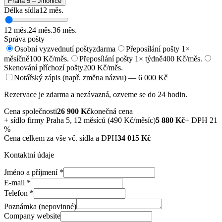
Praha 5 – Jinonice
Délka sídla
12
měs.
12
měs.
24
měs.
36
měs.
Správa pošty
Osobní vyzvednutí pošty
zdarma
Přeposílání pošty 1×
měsíčně
100 Kč/měs.
Přeposílání pošty 1× týdně
400 Kč/měs.
Skenování příchozí pošty
200 Kč/měs.
Notářský zápis (např. změna názvu) — 6 000 Kč
Rezervace je zdarma a nezávazná, ozveme se do 24 hodin.
Cena společnosti
26 900
Kč
konečná cena
+
sídlo firmy Praha 5, 12 měsíců (490 Kč/měsíc)
5 880
Kč
+ DPH 21
%
Cena celkem za vše vč. sídla a DPH
34 015
Kč
Kontaktní údaje
Jméno a příjmení
*
E-mail
*
Telefon
*
Poznámka (nepovinné)
Company website