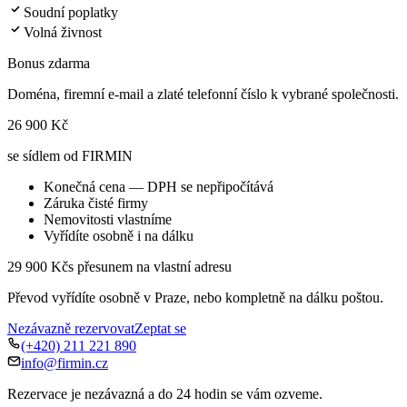
Soudní poplatky
Volná živnost
Bonus zdarma
Doména, firemní e-mail a zlaté telefonní číslo k vybrané společnosti.
26 900 Kč
se sídlem od FIRMIN
Konečná cena — DPH se nepřipočítává
Záruka čisté firmy
Nemovitosti vlastníme
Vyřídíte osobně i na dálku
29 900 Kč
s přesunem na vlastní adresu
Převod vyřídíte osobně v Praze, nebo kompletně na dálku poštou.
Nezávazně rezervovat
Zeptat se
(+420) 211 221 890
info@firmin.cz
Rezervace je nezávazná a do 24 hodin se vám ozveme.