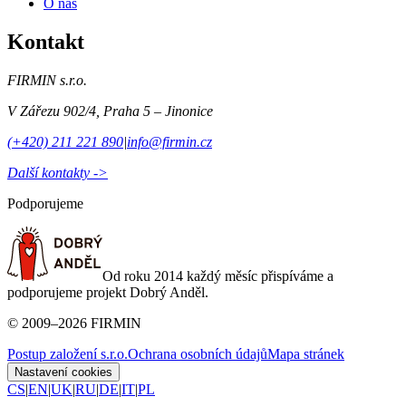
O nás
Kontakt
FIRMIN s.r.o.
V Zářezu 902/4
,
Praha 5 – Jinonice
(+420) 211 221 890
|
info@firmin.cz
Další kontakty ->
Podporujeme
Od roku 2014 každý měsíc přispíváme a
podporujeme projekt Dobrý Anděl.
©
2009
–
2026
FIRMIN
Postup založení s.r.o.
Ochrana osobních údajů
Mapa stránek
Nastavení cookies
CS
|
EN
|
UK
|
RU
|
DE
|
IT
|
PL