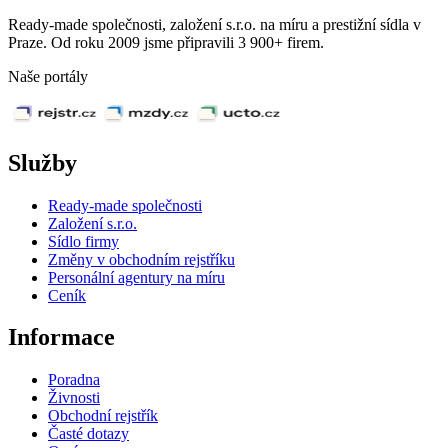
Ready-made společnosti, založení s.r.o. na míru a prestižní sídla v
Praze. Od roku 2009 jsme připravili 3 900+ firem.
Naše portály
Služby
Ready-made společnosti
Založení s.r.o.
Sídlo firmy
Změny v obchodním rejstříku
Personální agentury na míru
Ceník
Informace
Poradna
Živnosti
Obchodní rejstřík
Časté dotazy