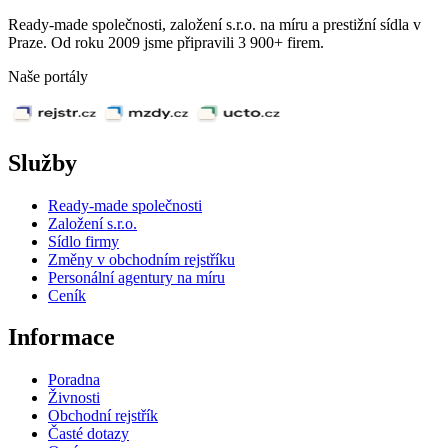
Ready-made společnosti, založení s.r.o. na míru a prestižní sídla v
Praze. Od roku 2009 jsme připravili 3 900+ firem.
Naše portály
Služby
Ready-made společnosti
Založení s.r.o.
Sídlo firmy
Změny v obchodním rejstříku
Personální agentury na míru
Ceník
Informace
Poradna
Živnosti
Obchodní rejstřík
Časté dotazy