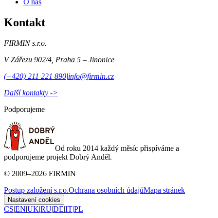
O nás
Kontakt
FIRMIN s.r.o.
V Zářezu 902/4
,
Praha 5 – Jinonice
(+420) 211 221 890
|
info@firmin.cz
Další kontakty ->
Podporujeme
Od roku 2014 každý měsíc přispíváme a
podporujeme projekt Dobrý Anděl.
©
2009
–
2026
FIRMIN
Postup založení s.r.o.
Ochrana osobních údajů
Mapa stránek
Nastavení cookies
CS
|
EN
|
UK
|
RU
|
DE
|
IT
|
PL