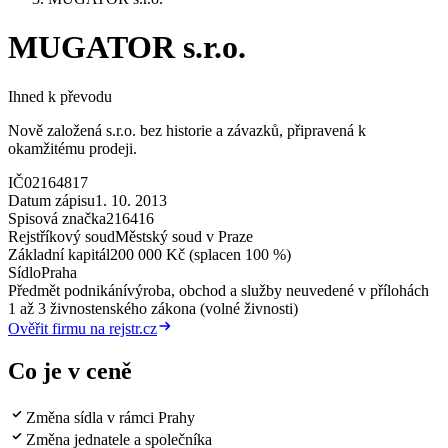
MUGATOR s.r.o.
Ihned k převodu
Nově založená s.r.o. bez historie a závazků, připravená k
okamžitému prodeji.
IČ
02164817
Datum zápisu
1. 10. 2013
Spisová značka
216416
Rejstříkový soud
Městský soud v Praze
Základní kapitál
200 000 Kč (splacen 100 %)
Sídlo
Praha
Předmět podnikání
výroba, obchod a služby neuvedené v přílohách
1 až 3 živnostenského zákona (volné živnosti)
Ověřit firmu na rejstr.cz
Co je v ceně
Změna sídla v rámci Prahy
Změna jednatele a společníka