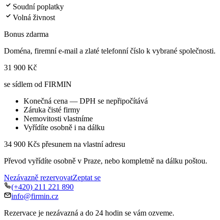
Soudní poplatky
Volná živnost
Bonus zdarma
Doména, firemní e-mail a zlaté telefonní číslo k vybrané společnosti.
31 900 Kč
se sídlem od FIRMIN
Konečná cena — DPH se nepřipočítává
Záruka čisté firmy
Nemovitosti vlastníme
Vyřídíte osobně i na dálku
34 900 Kč
s přesunem na vlastní adresu
Převod vyřídíte osobně v Praze, nebo kompletně na dálku poštou.
Nezávazně rezervovat
Zeptat se
(+420) 211 221 890
info@firmin.cz
Rezervace je nezávazná a do 24 hodin se vám ozveme.