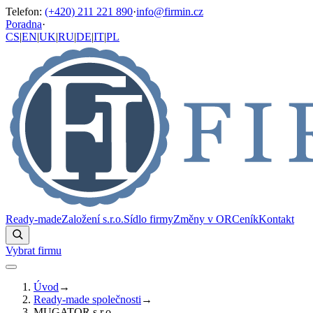
Telefon
:
(+420) 211 221 890
·
info@firmin.cz
Poradna
·
CS
|
EN
|
UK
|
RU
|
DE
|
IT
|
PL
Ready-made
Založení s.r.o.
Sídlo firmy
Změny v OR
Ceník
Kontakt
Vybrat firmu
Úvod
→
Ready-made společnosti
→
MUGATOR s.r.o.