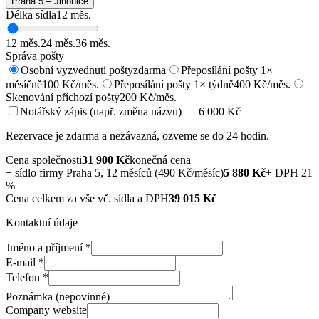
Praha 5 – Jinonice
Délka sídla
12
měs.
12
měs.
24
měs.
36
měs.
Správa pošty
Osobní vyzvednutí pošty
zdarma
Přeposílání pošty 1×
měsíčně
100 Kč/měs.
Přeposílání pošty 1× týdně
400 Kč/měs.
Skenování příchozí pošty
200 Kč/měs.
Notářský zápis (např. změna názvu) — 6 000 Kč
Rezervace je zdarma a nezávazná, ozveme se do 24 hodin.
Cena společnosti
31 900
Kč
konečná cena
+
sídlo firmy Praha 5, 12 měsíců (490 Kč/měsíc)
5 880
Kč
+ DPH 21
%
Cena celkem za vše vč. sídla a DPH
39 015
Kč
Kontaktní údaje
Jméno a příjmení
*
E-mail
*
Telefon
*
Poznámka (nepovinné)
Company website