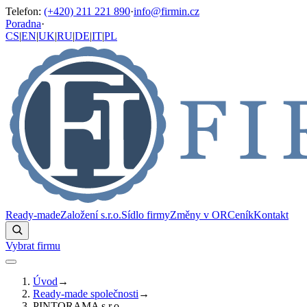
Telefon
:
(+420) 211 221 890
·
info@firmin.cz
Poradna
·
CS
|
EN
|
UK
|
RU
|
DE
|
IT
|
PL
Ready-made
Založení s.r.o.
Sídlo firmy
Změny v OR
Ceník
Kontakt
Vybrat firmu
Úvod
→
Ready-made společnosti
→
PINTORAMA s.r.o.