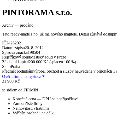
PINTORAMA s.r.o.
Archiv — prodáno
Tato ready-made s.r.o. už má nového majitele. Detail zůstává dostup
IČ
24262021
Datum zápisu
20. 8. 2012
Spisová značka
198504
Rejstříkový soud
Městský soud v Praze
Základní kapitál
200 000 Kč (splacen 100 %)
Sídlo
Praha
Předmět podnikání
výroba, obchod a služby neuvedené v přílohách 1 a
Ověřit firmu na rejstr.cz
31 900 Kč
se sídlem od FIRMIN
Konečná cena — DPH se nepřipočítává
Záruka čisté firmy
Nemovitosti vlastníme
Vyřídíte osobně i na dálku