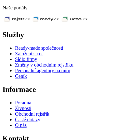
Naše portály
Služby
Ready-made společnosti
Založení s.r.o.
Sídlo firmy
Změny v obchodním rejstříku
Personální agentury na míru
Ceník
Informace
Poradna
Živnosti
Obchodní rejstřík
Časté dotazy
O nás
Kontakt