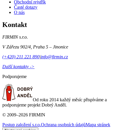
Obchodní rejstřík
Časté dotazy
O nás
Kontakt
FIRMIN s.r.o.
V Zářezu 902/4
,
Praha 5 – Jinonice
(+420) 211 221 890
|
info@firmin.cz
Další kontakty ->
Podporujeme
Od roku 2014 každý měsíc přispíváme a
podporujeme projekt Dobrý Anděl.
©
2009
–
2026
FIRMIN
Postup založení s.r.o.
Ochrana osobních údajů
Mapa stránek