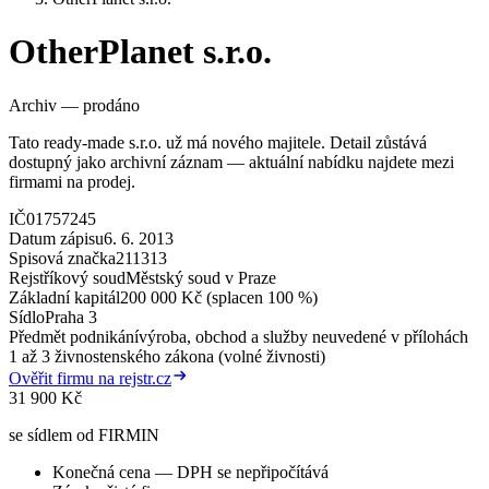
OtherPlanet s.r.o.
Archiv — prodáno
Tato ready-made s.r.o. už má nového majitele. Detail zůstává
dostupný jako archivní záznam — aktuální nabídku najdete mezi
firmami na prodej.
IČ
01757245
Datum zápisu
6. 6. 2013
Spisová značka
211313
Rejstříkový soud
Městský soud v Praze
Základní kapitál
200 000 Kč (splacen 100 %)
Sídlo
Praha 3
Předmět podnikání
výroba, obchod a služby neuvedené v přílohách
1 až 3 živnostenského zákona (volné živnosti)
Ověřit firmu na rejstr.cz
31 900 Kč
se sídlem od FIRMIN
Konečná cena — DPH se nepřipočítává