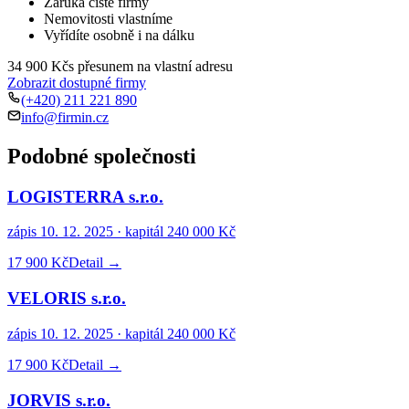
Záruka čisté firmy
Nemovitosti vlastníme
Vyřídíte osobně i na dálku
34 900 Kč
s přesunem na vlastní adresu
Zobrazit dostupné firmy
(+420) 211 221 890
info@firmin.cz
Podobné společnosti
LOGISTERRA s.r.o.
zápis
10. 12. 2025
· kapitál
240 000 Kč
17 900 Kč
Detail →
VELORIS s.r.o.
zápis
10. 12. 2025
· kapitál
240 000 Kč
17 900 Kč
Detail →
JORVIS s.r.o.