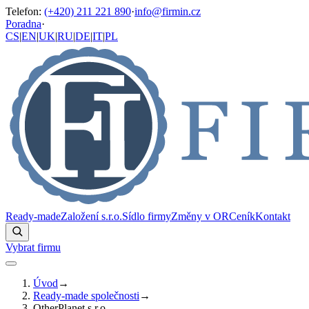
Telefon
:
(+420) 211 221 890
·
info@firmin.cz
Poradna
·
CS
|
EN
|
UK
|
RU
|
DE
|
IT
|
PL
Ready-made
Založení s.r.o.
Sídlo firmy
Změny v OR
Ceník
Kontakt
Vybrat firmu
Úvod
→
Ready-made společnosti
→
OtherPlanet s.r.o.