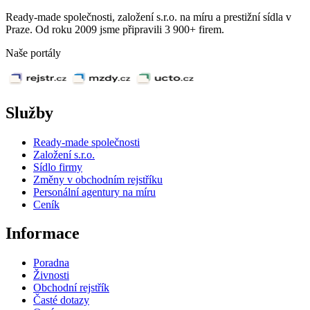
Ready-made společnosti, založení s.r.o. na míru a prestižní sídla v
Praze. Od roku 2009 jsme připravili 3 900+ firem.
Naše portály
Služby
Ready-made společnosti
Založení s.r.o.
Sídlo firmy
Změny v obchodním rejstříku
Personální agentury na míru
Ceník
Informace
Poradna
Živnosti
Obchodní rejstřík
Časté dotazy