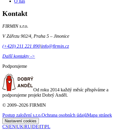
O nás
Kontakt
FIRMIN s.r.o.
V Zářezu 902/4
,
Praha 5 – Jinonice
(+420) 211 221 890
|
info@firmin.cz
Další kontakty ->
Podporujeme
Od roku 2014 každý měsíc přispíváme a
podporujeme projekt Dobrý Anděl.
©
2009
–
2026
FIRMIN
Postup založení s.r.o.
Ochrana osobních údajů
Mapa stránek
Nastavení cookies
CS
|
EN
|
UK
|
RU
|
DE
|
IT
|
PL