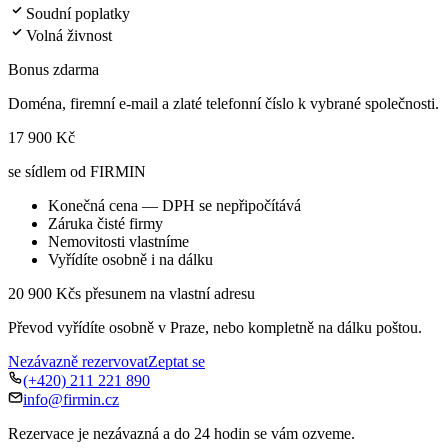
Soudní poplatky
Volná živnost
Bonus zdarma
Doména, firemní e-mail a zlaté telefonní číslo k vybrané společnosti.
17 900 Kč
se sídlem od FIRMIN
Konečná cena — DPH se nepřipočítává
Záruka čisté firmy
Nemovitosti vlastníme
Vyřídíte osobně i na dálku
20 900 Kč
s přesunem na vlastní adresu
Převod vyřídíte osobně v Praze, nebo kompletně na dálku poštou.
Nezávazně rezervovat
Zeptat se
(+420) 211 221 890
info@firmin.cz
Rezervace je nezávazná a do 24 hodin se vám ozveme.