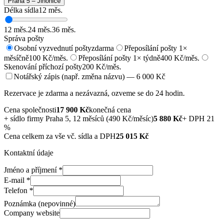
Praha 5 – Jinonice
Délka sídla
12
měs.
12
měs.
24
měs.
36
měs.
Správa pošty
Osobní vyzvednutí pošty
zdarma
Přeposílání pošty 1×
měsíčně
100 Kč/měs.
Přeposílání pošty 1× týdně
400 Kč/měs.
Skenování příchozí pošty
200 Kč/měs.
Notářský zápis (např. změna názvu) — 6 000 Kč
Rezervace je zdarma a nezávazná, ozveme se do 24 hodin.
Cena společnosti
17 900
Kč
konečná cena
+
sídlo firmy Praha 5, 12 měsíců (490 Kč/měsíc)
5 880
Kč
+ DPH 21
%
Cena celkem za vše vč. sídla a DPH
25 015
Kč
Kontaktní údaje
Jméno a příjmení
*
E-mail
*
Telefon
*
Poznámka (nepovinné)
Company website