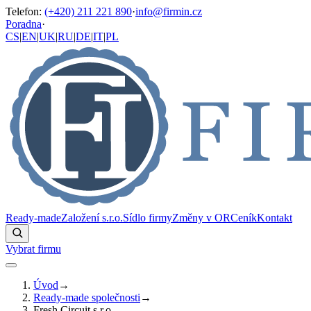
Telefon
:
(+420) 211 221 890
·
info@firmin.cz
Poradna
·
CS
|
EN
|
UK
|
RU
|
DE
|
IT
|
PL
Ready-made
Založení s.r.o.
Sídlo firmy
Změny v OR
Ceník
Kontakt
Vybrat firmu
Úvod
→
Ready-made společnosti
→
Fresh Circuit s.r.o.