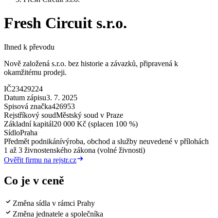
Fresh Circuit s.r.o.
Ihned k převodu
Nově založená s.r.o. bez historie a závazků, připravená k
okamžitému prodeji.
IČ
23429224
Datum zápisu
3. 7. 2025
Spisová značka
426953
Rejstříkový soud
Městský soud v Praze
Základní kapitál
20 000 Kč (splacen 100 %)
Sídlo
Praha
Předmět podnikání
výroba, obchod a služby neuvedené v přílohách
1 až 3 živnostenského zákona (volné živnosti)
Ověřit firmu na rejstr.cz
Co je v ceně
Změna sídla v rámci Prahy
Změna jednatele a společníka