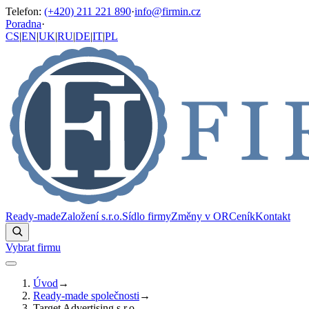
Telefon
:
(+420) 211 221 890
·
info@firmin.cz
Poradna
·
CS
|
EN
|
UK
|
RU
|
DE
|
IT
|
PL
Ready-made
Založení s.r.o.
Sídlo firmy
Změny v OR
Ceník
Kontakt
Vybrat firmu
Úvod
→
Ready-made společnosti
→
Target Advertising s.r.o.