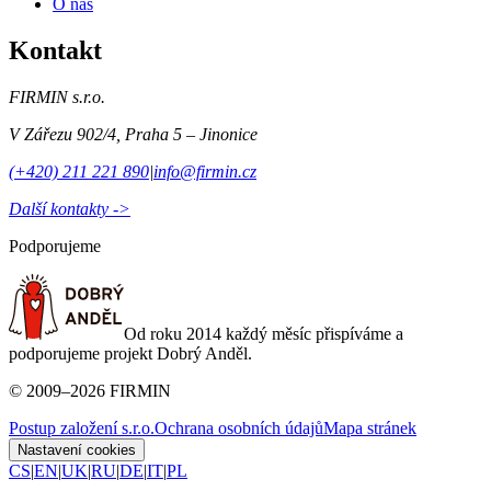
O nás
Kontakt
FIRMIN s.r.o.
V Zářezu 902/4
,
Praha 5 – Jinonice
(+420) 211 221 890
|
info@firmin.cz
Další kontakty ->
Podporujeme
Od roku 2014 každý měsíc přispíváme a
podporujeme projekt Dobrý Anděl.
©
2009
–
2026
FIRMIN
Postup založení s.r.o.
Ochrana osobních údajů
Mapa stránek
Nastavení cookies
CS
|
EN
|
UK
|
RU
|
DE
|
IT
|
PL