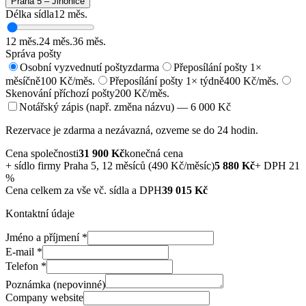
Praha 5 – Jinonice
Délka sídla
12
měs.
12
měs.
24
měs.
36
měs.
Správa pošty
Osobní vyzvednutí pošty
zdarma
Přeposílání pošty 1×
měsíčně
100 Kč/měs.
Přeposílání pošty 1× týdně
400 Kč/měs.
Skenování příchozí pošty
200 Kč/měs.
Notářský zápis (např. změna názvu) — 6 000 Kč
Rezervace je zdarma a nezávazná, ozveme se do 24 hodin.
Cena společnosti
31 900
Kč
konečná cena
+
sídlo firmy Praha 5, 12 měsíců (490 Kč/měsíc)
5 880
Kč
+ DPH 21
%
Cena celkem za vše vč. sídla a DPH
39 015
Kč
Kontaktní údaje
Jméno a příjmení
*
E-mail
*
Telefon
*
Poznámka (nepovinné)
Company website