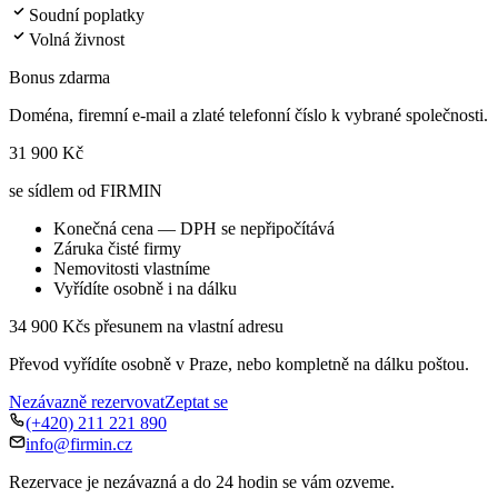
Soudní poplatky
Volná živnost
Bonus zdarma
Doména, firemní e-mail a zlaté telefonní číslo k vybrané společnosti.
31 900 Kč
se sídlem od FIRMIN
Konečná cena — DPH se nepřipočítává
Záruka čisté firmy
Nemovitosti vlastníme
Vyřídíte osobně i na dálku
34 900 Kč
s přesunem na vlastní adresu
Převod vyřídíte osobně v Praze, nebo kompletně na dálku poštou.
Nezávazně rezervovat
Zeptat se
(+420) 211 221 890
info@firmin.cz
Rezervace je nezávazná a do 24 hodin se vám ozveme.