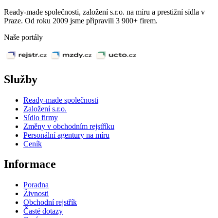
Ready-made společnosti, založení s.r.o. na míru a prestižní sídla v
Praze. Od roku 2009 jsme připravili 3 900+ firem.
Naše portály
Služby
Ready-made společnosti
Založení s.r.o.
Sídlo firmy
Změny v obchodním rejstříku
Personální agentury na míru
Ceník
Informace
Poradna
Živnosti
Obchodní rejstřík
Časté dotazy