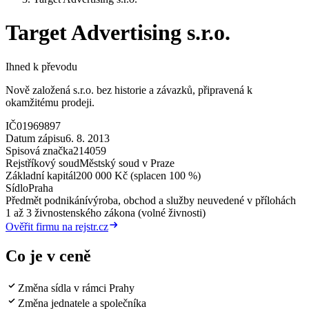
Target Advertising s.r.o.
Ihned k převodu
Nově založená s.r.o. bez historie a závazků, připravená k
okamžitému prodeji.
IČ
01969897
Datum zápisu
6. 8. 2013
Spisová značka
214059
Rejstříkový soud
Městský soud v Praze
Základní kapitál
200 000 Kč (splacen 100 %)
Sídlo
Praha
Předmět podnikání
výroba, obchod a služby neuvedené v přílohách
1 až 3 živnostenského zákona (volné živnosti)
Ověřit firmu na rejstr.cz
Co je v ceně
Změna sídla v rámci Prahy
Změna jednatele a společníka