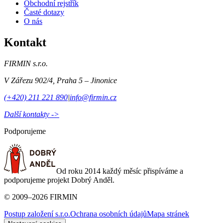
Obchodní rejstřík
Časté dotazy
O nás
Kontakt
FIRMIN s.r.o.
V Zářezu 902/4
,
Praha 5 – Jinonice
(+420) 211 221 890
|
info@firmin.cz
Další kontakty ->
Podporujeme
Od roku 2014 každý měsíc přispíváme a
podporujeme projekt Dobrý Anděl.
©
2009
–
2026
FIRMIN
Postup založení s.r.o.
Ochrana osobních údajů
Mapa stránek