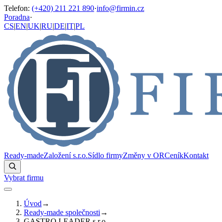
Telefon
:
(+420) 211 221 890
·
info@firmin.cz
Poradna
·
CS
|
EN
|
UK
|
RU
|
DE
|
IT
|
PL
Ready-made
Založení s.r.o.
Sídlo firmy
Změny v OR
Ceník
Kontakt
Vybrat firmu
Úvod
→
Ready-made společnosti
→
GASTRO LEADER s.r.o.