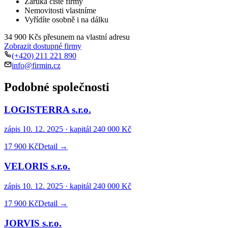
Záruka čisté firmy
Nemovitosti vlastníme
Vyřídíte osobně i na dálku
34 900 Kč
s přesunem na vlastní adresu
Zobrazit dostupné firmy
(+420) 211 221 890
info@firmin.cz
Podobné společnosti
LOGISTERRA s.r.o.
zápis
10. 12. 2025
· kapitál
240 000 Kč
17 900 Kč
Detail →
VELORIS s.r.o.
zápis
10. 12. 2025
· kapitál
240 000 Kč
17 900 Kč
Detail →
JORVIS s.r.o.