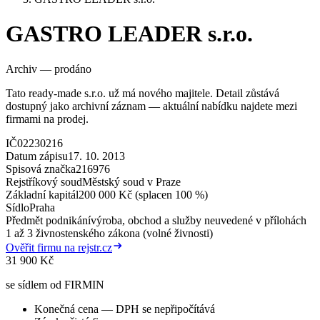
GASTRO LEADER s.r.o.
Archiv — prodáno
Tato ready-made s.r.o. už má nového majitele. Detail zůstává
dostupný jako archivní záznam — aktuální nabídku najdete mezi
firmami na prodej.
IČ
02230216
Datum zápisu
17. 10. 2013
Spisová značka
216976
Rejstříkový soud
Městský soud v Praze
Základní kapitál
200 000 Kč (splacen 100 %)
Sídlo
Praha
Předmět podnikání
výroba, obchod a služby neuvedené v přílohách
1 až 3 živnostenského zákona (volné živnosti)
Ověřit firmu na rejstr.cz
31 900 Kč
se sídlem od FIRMIN
Konečná cena — DPH se nepřipočítává