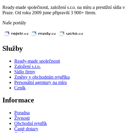
Ready-made společnosti, založení s.r.o. na míru a prestižní sídla v
Praze. Od roku 2009 jsme připravili 3 900+ firem.
Naše portály
Služby
Ready-made společnosti
Založení s.r.o.
Sídlo firmy
Změny v obchodním rejstříku
Personální agentury na míru
Ceník
Informace
Poradna
Živnosti
Obchodní rejstřík
Časté dotazy