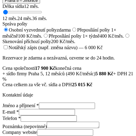
Praha 5 – Jinonice
Délka sídla
12
měs.
12
měs.
24
měs.
36
měs.
Správa pošty
Osobní vyzvednutí pošty
zdarma
Přeposílání pošty 1×
měsíčně
100 Kč/měs.
Přeposílání pošty 1× týdně
400 Kč/měs.
Skenování příchozí pošty
200 Kč/měs.
Notářský zápis (např. změna názvu) — 6 000 Kč
Rezervace je zdarma a nezávazná, ozveme se do 24 hodin.
Cena společnosti
17 900
Kč
konečná cena
+
sídlo firmy Praha 5, 12 měsíců (490 Kč/měsíc)
5 880
Kč
+ DPH 21
%
Cena celkem za vše vč. sídla a DPH
25 015
Kč
Kontaktní údaje
Jméno a příjmení
*
E-mail
*
Telefon
*
Poznámka (nepovinné)
Company website