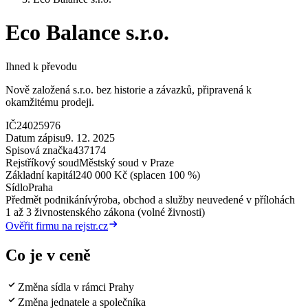
Eco Balance s.r.o.
Ihned k převodu
Nově založená s.r.o. bez historie a závazků, připravená k
okamžitému prodeji.
IČ
24025976
Datum zápisu
9. 12. 2025
Spisová značka
437174
Rejstříkový soud
Městský soud v Praze
Základní kapitál
240 000 Kč (splacen 100 %)
Sídlo
Praha
Předmět podnikání
výroba, obchod a služby neuvedené v přílohách
1 až 3 živnostenského zákona (volné živnosti)
Ověřit firmu na rejstr.cz
Co je v ceně
Změna sídla v rámci Prahy
Změna jednatele a společníka