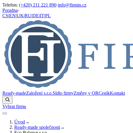
Telefon
:
(+420) 211 221 890
·
info@firmin.cz
Poradna
·
CS
|
EN
|
UK
|
RU
|
DE
|
IT
|
PL
Ready-made
Založení s.r.o.
Sídlo firmy
Změny v OR
Ceník
Kontakt
Vybrat firmu
Úvod
→
Ready-made společnosti
→
Eco Balance s.r.o.