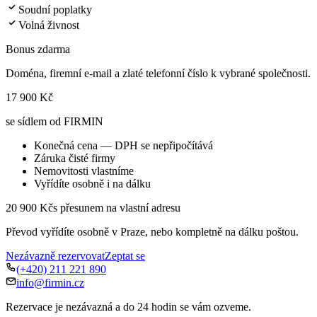
Soudní poplatky
Volná živnost
Bonus zdarma
Doména, firemní e-mail a zlaté telefonní číslo k vybrané společnosti.
17 900 Kč
se sídlem od FIRMIN
Konečná cena — DPH se nepřipočítává
Záruka čisté firmy
Nemovitosti vlastníme
Vyřídíte osobně i na dálku
20 900 Kč
s přesunem na vlastní adresu
Převod vyřídíte osobně v Praze, nebo kompletně na dálku poštou.
Nezávazně rezervovat
Zeptat se
(+420) 211 221 890
info@firmin.cz
Rezervace je nezávazná a do 24 hodin se vám ozveme.