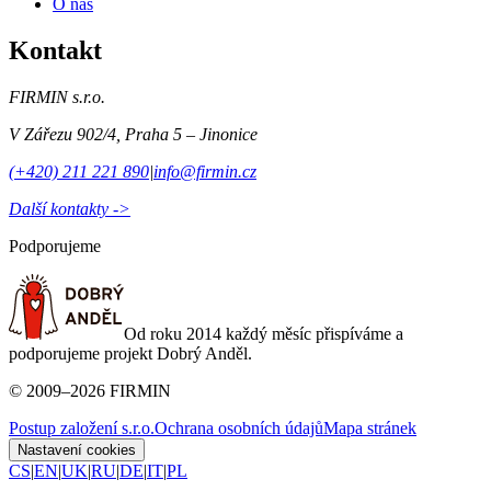
O nás
Kontakt
FIRMIN s.r.o.
V Zářezu 902/4
,
Praha 5 – Jinonice
(+420) 211 221 890
|
info@firmin.cz
Další kontakty ->
Podporujeme
Od roku 2014 každý měsíc přispíváme a
podporujeme projekt Dobrý Anděl.
©
2009
–
2026
FIRMIN
Postup založení s.r.o.
Ochrana osobních údajů
Mapa stránek
Nastavení cookies
CS
|
EN
|
UK
|
RU
|
DE
|
IT
|
PL