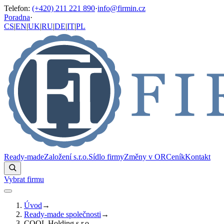
Telefon
:
(+420) 211 221 890
·
info@firmin.cz
Poradna
·
CS
|
EN
|
UK
|
RU
|
DE
|
IT
|
PL
Ready-made
Založení s.r.o.
Sídlo firmy
Změny v OR
Ceník
Kontakt
Vybrat firmu
Úvod
→
Ready-made společnosti
→
COOL Holding s.r.o.