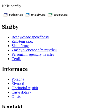
Naše portály
Služby
Ready-made společnosti
Založení s.r.o.
Sídlo firmy
Změny v obchodním rejstříku
Personální agentury na míru
Ceník
Informace
Poradna
Živnosti
Obchodní rejstřík
Časté dotazy
O nás
Kontakt