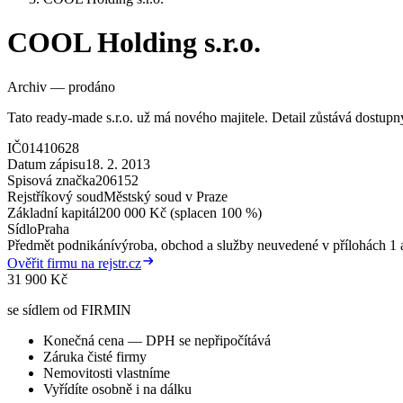
COOL Holding s.r.o.
Archiv — prodáno
Tato ready-made s.r.o. už má nového majitele. Detail zůstává dostup
IČ
01410628
Datum zápisu
18. 2. 2013
Spisová značka
206152
Rejstříkový soud
Městský soud v Praze
Základní kapitál
200 000 Kč (splacen 100 %)
Sídlo
Praha
Předmět podnikání
výroba, obchod a služby neuvedené v přílohách 1 a
Ověřit firmu na rejstr.cz
31 900 Kč
se sídlem od FIRMIN
Konečná cena — DPH se nepřipočítává
Záruka čisté firmy
Nemovitosti vlastníme
Vyřídíte osobně i na dálku