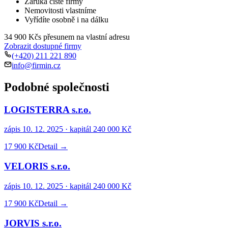
Záruka čisté firmy
Nemovitosti vlastníme
Vyřídíte osobně i na dálku
34 900 Kč
s přesunem na vlastní adresu
Zobrazit dostupné firmy
(+420) 211 221 890
info@firmin.cz
Podobné společnosti
LOGISTERRA s.r.o.
zápis
10. 12. 2025
· kapitál
240 000 Kč
17 900 Kč
Detail →
VELORIS s.r.o.
zápis
10. 12. 2025
· kapitál
240 000 Kč
17 900 Kč
Detail →
JORVIS s.r.o.