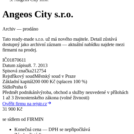
Angeos City s.r.o.
Archiv — prodáno
Tato ready-made s.r.o. už má nového majitele. Detail zůstává
dostupný jako archivní záznam — aktuální nabídku najdete mezi
firmami na prodej.
IČ
01870611
Datum zápisu
8. 7. 2013
Spisová značka
212754
Rejstříkový soud
Městský soud v Praze
Základní kapitál
200 000 Kč (splacen 100 %)
Sídlo
Praha 6
Předmět podnikání
výroba, obchod a služby neuvedené v přílohách
1 až 3 živnostenského zákona (volné živnosti)
Ověřit firmu na rejstr.cz
31 900 Kč
se sídlem od FIRMIN
Konečná cena — DPH se nepřipočítává