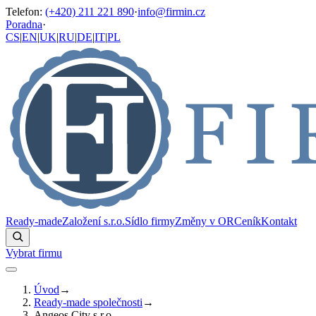
Telefon
:
(+420) 211 221 890
·
info@firmin.cz
Poradna
·
CS
|
EN
|
UK
|
RU
|
DE
|
IT
|
PL
Ready-made
Založení s.r.o.
Sídlo firmy
Změny v OR
Ceník
Kontakt
Vybrat firmu
Úvod
→
Ready-made společnosti
→
Angeos City s.r.o.