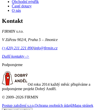
Obchodní rejstřík
Časté dotazy
O nás
Kontakt
FIRMIN s.r.o.
V Zářezu 902/4
,
Praha 5 – Jinonice
(+420) 211 221 890
|
info@firmin.cz
Další kontakty ->
Podporujeme
Od roku 2014 každý měsíc přispíváme a
podporujeme projekt Dobrý Anděl.
©
2009
–
2026
FIRMIN
Postup založení s.r.o.
Ochrana osobních údajů
Mapa stránek