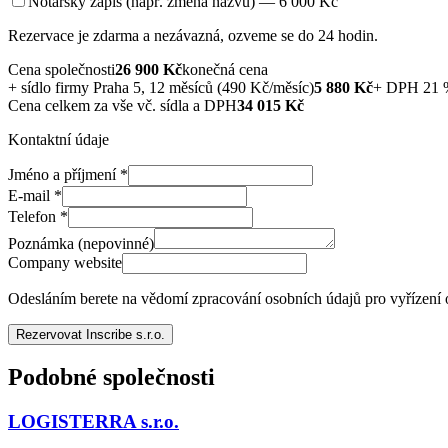
Notářský zápis (např. změna názvu) — 6 000 Kč
Rezervace je zdarma a nezávazná, ozveme se do 24 hodin.
Cena společnosti
26 900
Kč
konečná cena
+
sídlo firmy Praha 5, 12 měsíců (490 Kč/měsíc)
5 880
Kč
+ DPH 21 
Cena celkem za vše vč. sídla a DPH
34 015
Kč
Kontaktní údaje
Jméno a příjmení
*
E-mail
*
Telefon
*
Poznámka (nepovinné)
Company website
Odesláním berete na vědomí zpracování osobních údajů pro vyřízení
Rezervovat Inscribe s.r.o.
Podobné společnosti
LOGISTERRA s.r.o.