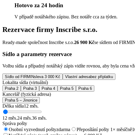
Hotovo za 24 hodin
V případě notářského zápisu. Bez notáře cca za týden.
Rezervace firmy
Inscribe s.r.o.
Ready-made společnost Inscribe s.r.o.
26 900
Kč
se sídlem od FIRMI
Sídlo a parametry rezervace
Volbu sídla a případný notářský zápis vidíte rovnou, aby byla cena v
Sídlo od FIRMIN
sleva 3 000 Kč
Vlastní adresa
bez příplatku
Lokalita sídla (virtuální)
Praha 2
Praha 3
Praha 4
Praha 5
Praha 6
Kancelář (fyzická adresa)
Praha 5 – Jinonice
Délka sídla
12
měs.
12
měs.
24
měs.
36
měs.
Správa pošty
Osobní vyzvednutí pošty
zdarma
Přeposílání pošty 1× měsíčně
1