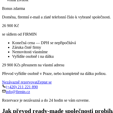
Bonus zdarma
Doména, firemní e-mail a zlaté telefonní číslo k vybrané společnosti.
26 900 Kč
se sídlem od FIRMIN
Konečná cena — DPH se nepřipočítává
Záruka čisté firmy
Nemovitosti vlastníme
Vyřídíte osobně i na dálku
29 900 Kč
s přesunem na vlastní adresu
Převod vyřídíte osobně v Praze, nebo kompletně na dálku poštou.
Nezávazně rezervovat
Zeptat se
(+420) 211 221 890
info@firmin.cz
Rezervace je nezávazná a do 24 hodin se vám ozveme.
Jak převod ready-made společnosti probíh