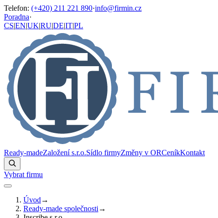
Telefon
:
(+420) 211 221 890
·
info@firmin.cz
Poradna
·
CS
|
EN
|
UK
|
RU
|
DE
|
IT
|
PL
Ready-made
Založení s.r.o.
Sídlo firmy
Změny v OR
Ceník
Kontakt
Vybrat firmu
Úvod
→
Ready-made společnosti
→
Inscribe s.r.o.