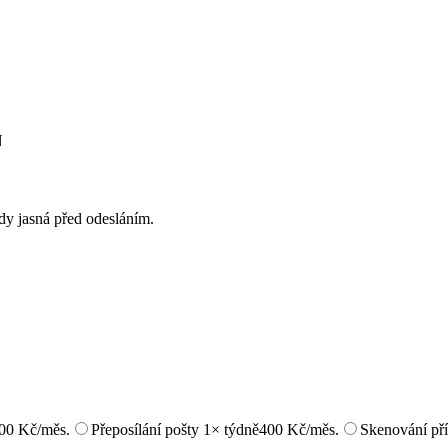
N
ždy jasná před odesláním.
00 Kč/měs.
Přeposílání pošty 1× týdně
400 Kč/měs.
Skenování pří