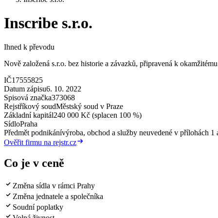
Inscribe s.r.o.
Ihned k převodu
Nově založená s.r.o. bez historie a závazků, připravená k okamžitému 
IČ
17555825
Datum zápisu
6. 10. 2022
Spisová značka
373068
Rejstříkový soud
Městský soud v Praze
Základní kapitál
240 000 Kč (splacen 100 %)
Sídlo
Praha
Předmět podnikání
výroba, obchod a služby neuvedené v přílohách 1 a
Ověřit firmu na rejstr.cz
Co je v ceně
Změna sídla v rámci Prahy
Změna jednatele a společníka
Soudní poplatky
Volná živnost