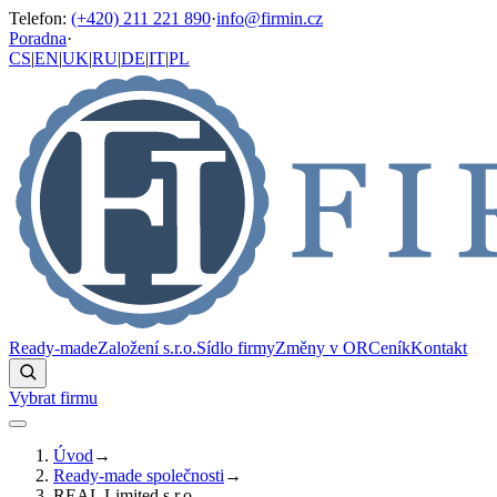
Telefon
:
(+420) 211 221 890
·
info@firmin.cz
Poradna
·
CS
|
EN
|
UK
|
RU
|
DE
|
IT
|
PL
Ready-made
Založení s.r.o.
Sídlo firmy
Změny v OR
Ceník
Kontakt
Vybrat firmu
Úvod
→
Ready-made společnosti
→
REAL Limited s.r.o.