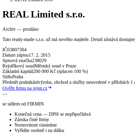
REAL Limited s.r.o.
Archiv — prodáno
Tato ready-made s.r.o. už má nového majitele. Detail zůstává dostup
IČ
03807304
Datum zápisu
17. 2. 2015
Spisová značka
238029
Rejstříkový soud
Městský soud v Praze
Základní kapitál
200 000 Kč (splacen 100 %)
Sídlo
Praha
Předmět podnikání
výroba, obchod a služby neuvedené v přílohách 1 a
Ověřit firmu na rejstr.cz
—
se sídlem od FIRMIN
Konečná cena — DPH se nepřipočítává
Záruka čisté firmy
Nemovitosti vlastníme
Vyřídíte osobně i na dálku