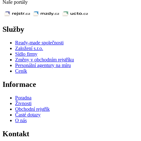
Naše portály
Služby
Ready-made společnosti
Založení s.r.o.
Sídlo firmy
Změny v obchodním rejstříku
Personální agentury na míru
Ceník
Informace
Poradna
Živnosti
Obchodní rejstřík
Časté dotazy
O nás
Kontakt