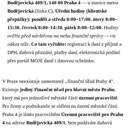
Budějovická 409/1, 140 00 Praha 4
— u stanice metra
Budějovická
(linka C).
Úřední hodiny (klientské
přepážky):
pondělí a středa 8:00–17:00
,
úterý 8:00–
15:30
,
čtvrtek 8:00–14:30
,
pátek 8:00–12:00
.
Hodiny
ověřte před návštěvou na webu finanční správy — viz
odkaz níže.
Co tam vyřídíte:
registraci k dani z příjmů a
DPH, daňová přiznání, platby daní, elektronická podání
přes portál MOJE daně i datovou schránku.
V Praze neexistuje samostatný „finanční úřad Prahy 4".
Existuje
jediný Finanční úřad pro hlavní město Prahu
,
který má pro jednotlivé městské části
územní pracoviště
.
Pro firmy a podnikatele se sídlem na území městské části
Praha 4 je tímto pracovištěm
Územní pracoviště pro Prahu
4
na adrese
Budějovická 409/1
. Sem podáváte daňová