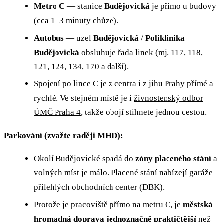
Metro C
— stanice
Budějovická
je přímo u budovy
(cca 1–3 minuty chůze).
Autobus
— uzel
Budějovická
/
Poliklinika
Budějovická
obsluhuje řada linek (mj. 117, 118,
121, 124, 134, 170 a další).
Spojení po lince C je z centra i z jihu Prahy přímé a
rychlé. Ve stejném místě je i
živnostenský odbor
ÚMČ Praha 4
, takže obojí stihnete jednou cestou.
Parkování (zvažte raději MHD):
Okolí Budějovické spadá do
zóny placeného stání
a
volných míst je málo. Placené stání nabízejí garáže
přilehlých obchodních center (DBK).
Protože je pracoviště přímo na metru C, je
městská
hromadná doprava jednoznačně praktičtější
než