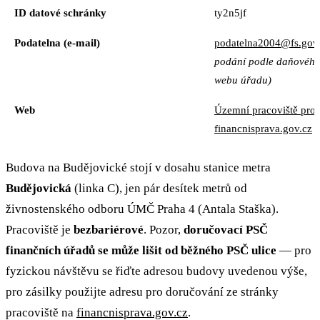
ID datové schránky
ty2n5jf
Podatelna (e‑mail)
podatelna2004@fs.gov
podání podle daňového
webu úřadu)
Web
Územní pracoviště pro
financnisprava.gov.cz
Budova na Budějovické stojí v dosahu stanice metra
Budějovická
(linka C), jen pár desítek metrů od
živnostenského odboru ÚMČ Praha 4 (Antala Staška).
Pracoviště je
bezbariérové
. Pozor,
doručovací PSČ
finančních úřadů se může lišit od běžného PSČ ulice
— pro
fyzickou návštěvu se řiďte adresou budovy uvedenou výše,
pro zásilky použijte adresu pro doručování ze stránky
pracoviště na
financnisprava.gov.cz
.