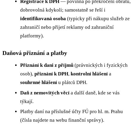
Registrace k DPH
— povinná po překročení obratu,
dobrovolná kdykoli; samostatně se řeší i
identifikovaná osoba
(typicky při nákupu služeb ze
zahraničí nebo přijetí reklamy od zahraniční
platformy).
Daňová přiznání a platby
Přiznání k dani z příjmů
(právnických i fyzických
osob),
přiznání k DPH
,
kontrolní hlášení
a
souhrnné hlášení
u plátců DPH.
Daň z nemovitých věcí
a další daně, kde se vás
týkají.
Platby daní na příslušné účty FÚ pro hl. m. Prahu
(čísla najdete na webu finanční správy).