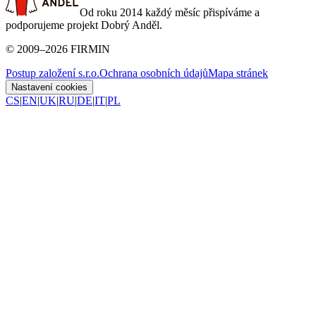
Od roku 2014 každý měsíc přispíváme a
podporujeme projekt Dobrý Anděl.
©
2009
–
2026
FIRMIN
Postup založení s.r.o.
Ochrana osobních údajů
Mapa stránek
Nastavení cookies
CS
|
EN
|
UK
|
RU
|
DE
|
IT
|
PL