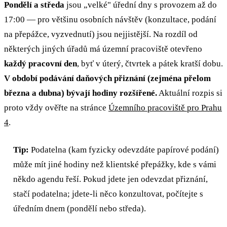
Pondělí a středa
jsou „velké" úřední dny s provozem až do
17:00 — pro většinu osobních návštěv (konzultace, podání
na přepážce, vyzvednutí) jsou nejjistější. Na rozdíl od
některých jiných úřadů má územní pracoviště otevřeno
každý pracovní den
, byť v úterý, čtvrtek a pátek kratší dobu.
V období podávání daňových přiznání (zejména přelom
března a dubna) bývají hodiny rozšířené.
Aktuální rozpis si
proto vždy ověřte na stránce
Územního pracoviště pro Prahu
4
.
Tip:
Podatelna (kam fyzicky odevzdáte papírové podání)
může mít jiné hodiny než klientské přepážky, kde s vámi
někdo agendu řeší. Pokud jdete jen odevzdat přiznání,
stačí podatelna; jdete‑li něco konzultovat, počítejte s
úředním dnem (pondělí nebo středa).