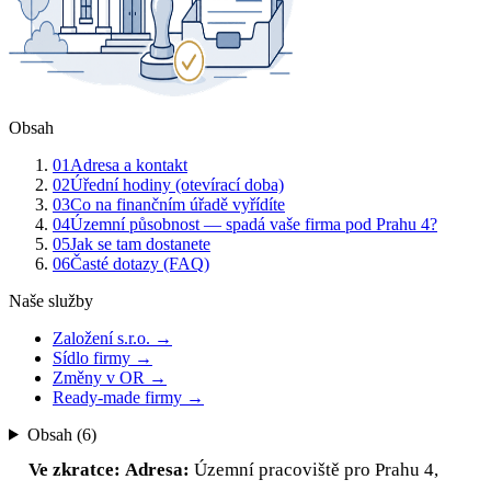
Obsah
01
Adresa a kontakt
02
Úřední hodiny (otevírací doba)
03
Co na finančním úřadě vyřídíte
04
Územní působnost — spadá vaše firma pod Prahu 4?
05
Jak se tam dostanete
06
Časté dotazy (FAQ)
Naše služby
Založení s.r.o.
→
Sídlo firmy
→
Změny v OR
→
Ready-made firmy
→
Obsah (
6
)
Ve zkratce:
Adresa:
Územní pracoviště pro Prahu 4,