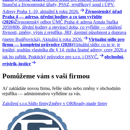
finanční a živnostenské úřady, PSSZ, rejstříkový soud i ÚPV.
Adresy Praha 1–10, aktuální k roku 2026.
Živnostenský úřad
Praha 4 — adresa, úřední hodiny a co tam vyřídíte
(2026)
Živnostenský odbor ÚMČ Praha 4: adresa Antala Staška
2059/80b, úřední hodiny a otevírací doba, co vyřídíte — ohlášení
živnosti, změny, výpis z rejstříku, JRF, územní působnost a doprava
(metro Budějovická). Aktuální k roku 2026.
Virtuální sídlo pro
firmu — kompletní průvodce (2026)
Virtuální sídlo: co to je, je
legální, souhlas vlastníka dle § 14, rizika špatné adresy, ceny 2026 a
jak ho zařídit. Praktický průvodce pro s.r.o. i OSVČ.
obchodni-
rejstrik-justice
Pomůžeme vám s vaší firmou
Ať zakládáte novou firmu, řešíte sídlo nebo změny v obchodním
rejstříku — administrativu vyřídíme za vás.
Založení s.r.o.
Sídlo firmy
Změny v OR
Ready-made firmy