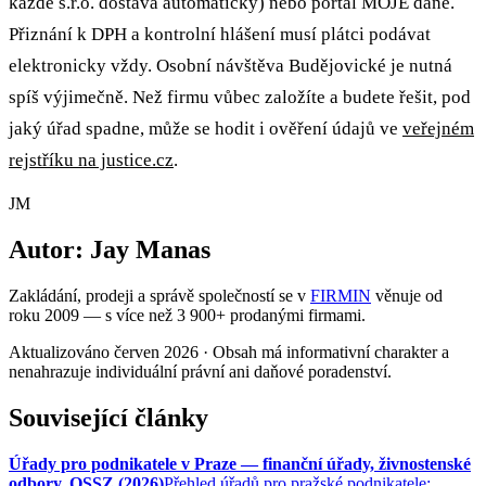
každé s.r.o. dostává automaticky) nebo portál MOJE daně.
Přiznání k DPH a kontrolní hlášení musí plátci podávat
elektronicky vždy. Osobní návštěva Budějovické je nutná
spíš výjimečně. Než firmu vůbec založíte a budete řešit, pod
jaký úřad spadne, může se hodit i ověření údajů ve
veřejném
rejstříku na justice.cz
.
JM
Autor:
Jay Manas
Zakládání, prodeji a správě společností se v
FIRMIN
věnuje od
roku
2009
— s více než
3 900+
prodanými firmami.
Aktualizováno červen 2026 ·
Obsah má informativní charakter a
nenahrazuje individuální právní ani daňové poradenství.
Související články
Úřady pro podnikatele v Praze — finanční úřady, živnostenské
odbory, OSSZ (2026)
Přehled úřadů pro pražské podnikatele: