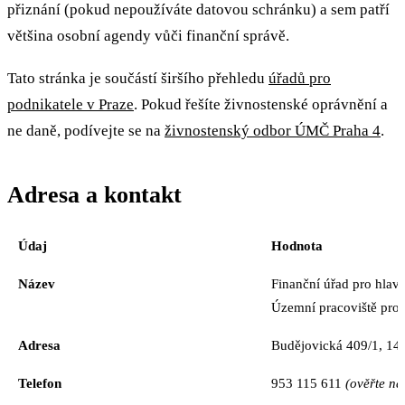
přiznání (pokud nepoužíváte datovou schránku) a sem patří
většina osobní agendy vůči finanční správě.
Tato stránka je součástí širšího přehledu
úřadů pro
podnikatele v Praze
. Pokud řešíte živnostenské oprávnění a
ne daně, podívejte se na
živnostenský odbor ÚMČ Praha 4
.
Adresa a kontakt
Údaj
Hodnota
Název
Finanční úřad pro hlav
Územní pracoviště pro 
Adresa
Budějovická 409/1, 140
Telefon
953 115 611
(ověřte n