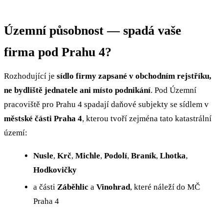
Územní působnost — spadá vaše
firma pod Prahu 4?
Rozhodující je
sídlo firmy zapsané v obchodním rejstříku,
ne bydliště jednatele ani místo podnikání
. Pod Územní
pracoviště pro Prahu 4 spadají daňové subjekty se sídlem v
městské části Praha 4
, kterou tvoří zejména tato katastrální
území:
Nusle
,
Krč
,
Michle
,
Podolí
,
Braník
,
Lhotka
,
Hodkovičky
a části
Záběhlic
a
Vinohrad
, které náleží do MČ
Praha 4