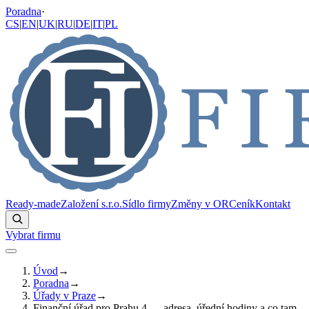
Poradna
·
CS
|
EN
|
UK
|
RU
|
DE
|
IT
|
PL
Ready-made
Založení s.r.o.
Sídlo firmy
Změny v OR
Ceník
Kontakt
Vybrat firmu
Úvod
→
Poradna
→
Úřady v Praze
→
Finanční úřad pro Prahu 4 — adresa, úřední hodiny a co tam