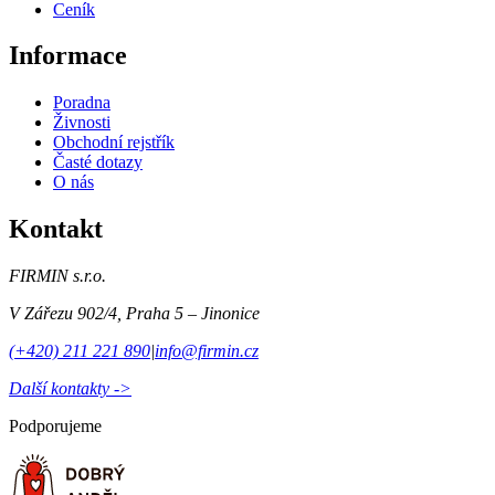
Ceník
Informace
Poradna
Živnosti
Obchodní rejstřík
Časté dotazy
O nás
Kontakt
FIRMIN s.r.o.
V Zářezu 902/4
,
Praha 5 – Jinonice
(+420) 211 221 890
|
info@firmin.cz
Další kontakty ->
Podporujeme