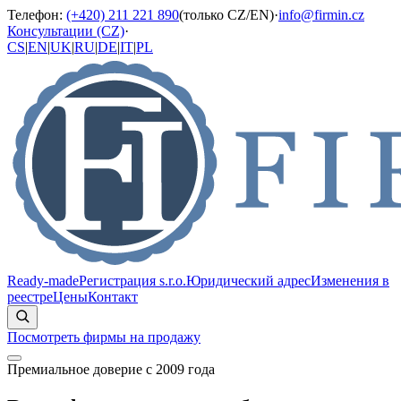
Телефон
:
(+420) 211 221 890
(
только CZ/EN
)
·
info@firmin.cz
Консультации (CZ)
·
CS
|
EN
|
UK
|
RU
|
DE
|
IT
|
PL
Ready-made
Регистрация s.r.o.
Юридический адрес
Изменения в
реестре
Цены
Контакт
Посмотреть фирмы на продажу
Премиальное доверие с 2009 года