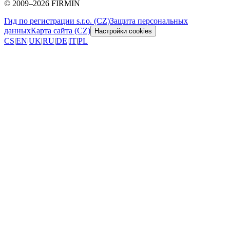
©
2009
–
2026
FIRMIN
Гид по регистрации s.r.o. (CZ)
Защита персональных
данных
Карта сайта (CZ)
Настройки cookies
CS
|
EN
|
UK
|
RU
|
DE
|
IT
|
PL