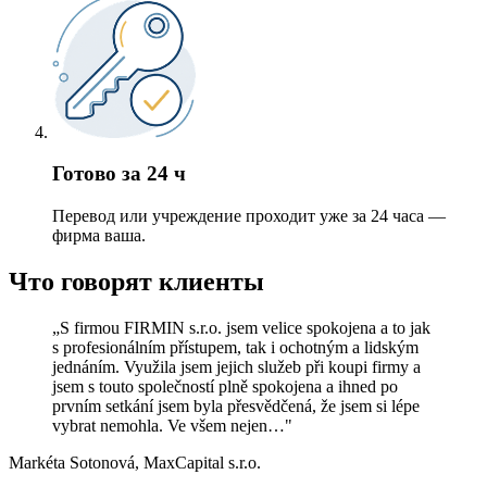
Готово за 24 ч
Перевод или учреждение проходит уже за 24 часа —
фирма ваша.
Что говорят клиенты
„S firmou FIRMIN s.r.o. jsem velice spokojena a to jak
s profesionálním přístupem, tak i ochotným a lidským
jednáním. Využila jsem jejich služeb při koupi firmy a
jsem s touto společností plně spokojena a ihned po
prvním setkání jsem byla přesvědčená, že jsem si lépe
vybrat nemohla. Ve všem nejen…"
Markéta Sotonová
, MaxCapital s.r.o.