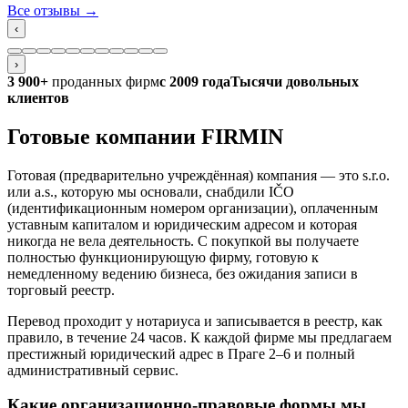
Все отзывы
→
‹
›
3 900+
проданных фирм
с 2009 года
Тысячи довольных
клиентов
Готовые компании FIRMIN
Готовая (предварительно учреждённая) компания — это s.r.o.
или a.s., которую мы основали, снабдили IČO
(идентификационным номером организации), оплаченным
уставным капиталом и юридическим адресом и которая
никогда не вела деятельность. С покупкой вы получаете
полностью функционирующую фирму, готовую к
немедленному ведению бизнеса, без ожидания записи в
торговый реестр.
Перевод проходит у нотариуса и записывается в реестр, как
правило, в течение 24 часов. К каждой фирме мы предлагаем
престижный юридический адрес в Праге 2–6 и полный
административный сервис.
Какие организационно-правовые формы мы