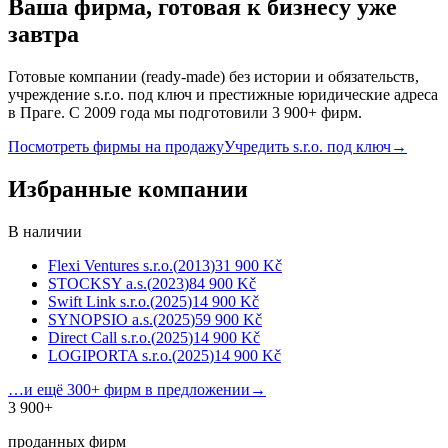
Ваша фирма, готовая к бизнесу уже
завтра
Готовые компании (ready-made) без истории и обязательств,
учреждение s.r.o. под ключ и престижные юридические адреса
в Праге. С 2009 года мы подготовили 3 900+ фирм.
Посмотреть фирмы на продажу
Учредить s.r.o. под ключ
→
Избранные компании
В наличии
Flexi Ventures s.r.o.
(
2013
)
31 900 Kč
STOCKSY a.s.
(
2023
)
84 900 Kč
Swift Link s.r.o.
(
2025
)
14 900 Kč
SYNOPSIO a.s.
(
2025
)
59 900 Kč
Direct Call s.r.o.
(
2025
)
14 900 Kč
LOGIPORTA s.r.o.
(
2025
)
14 900 Kč
…и ещё 300+ фирм в предложении
→
3 900+
проданных фирм