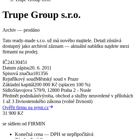
Trupe Group s.r.o.
Archiv — prodáno
Tato ready-made s.r.o. už má nového majitele. Detail zůstává
dostupný jako archivní záznam — aktuální nabídku najdete mezi
firmami na prodej.
IČ
24130451
Datum zápisu
20. 6. 2011
Spisová značka
181356
Rejstříkový soud
Městský soud v Praze
Základní kapitál
200 000 Kč (splacen 100 %)
Sídlo
Slavojova 579/9, 12800 Praha 2 - Nusle
Předmět podnikání
výroba, obchod a služby neuvedené v přílohách
1 až 3 živnostenského zákona (volné živnosti)
Ověřit firmu na rejstr.cz
31 900 Kč
se sídlem od FIRMIN
Konečná cena — DPH se nepřipočítává