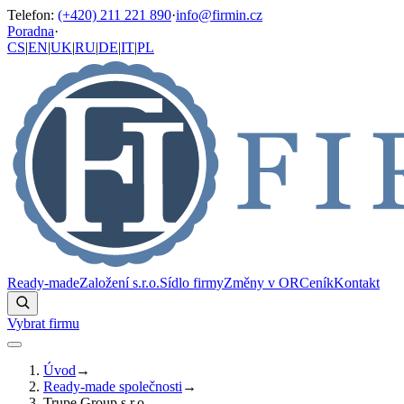
Telefon
:
(+420) 211 221 890
·
info@firmin.cz
Poradna
·
CS
|
EN
|
UK
|
RU
|
DE
|
IT
|
PL
Ready-made
Založení s.r.o.
Sídlo firmy
Změny v OR
Ceník
Kontakt
Vybrat firmu
Úvod
→
Ready-made společnosti
→
Trupe Group s.r.o.