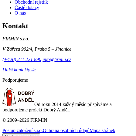
Obchodní rejstřík
Časté dotazy
O nás
Kontakt
FIRMIN s.r.o.
V Zářezu 902/4
,
Praha 5 – Jinonice
(+420) 211 221 890
|
info@firmin.cz
Další kontakty ->
Podporujeme
Od roku 2014 každý měsíc přispíváme a
podporujeme projekt Dobrý Anděl.
©
2009
–
2026
FIRMIN
Postup založení s.r.o.
Ochrana osobních údajů
Mapa stránek