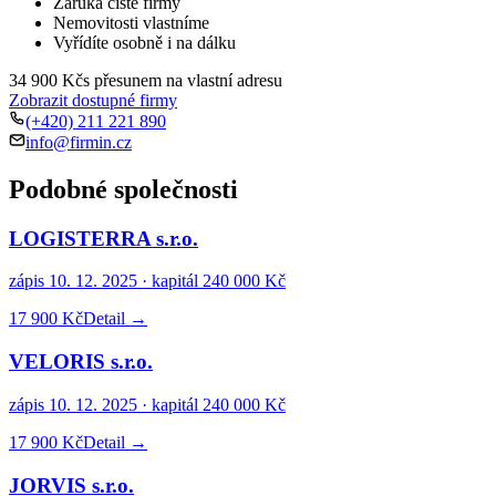
Záruka čisté firmy
Nemovitosti vlastníme
Vyřídíte osobně i na dálku
34 900 Kč
s přesunem na vlastní adresu
Zobrazit dostupné firmy
(+420) 211 221 890
info@firmin.cz
Podobné společnosti
LOGISTERRA s.r.o.
zápis
10. 12. 2025
· kapitál
240 000 Kč
17 900 Kč
Detail →
VELORIS s.r.o.
zápis
10. 12. 2025
· kapitál
240 000 Kč
17 900 Kč
Detail →
JORVIS s.r.o.