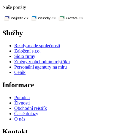
Naše portály
Služby
Ready-made společnosti
Založení s.r.o.
Sídlo firmy
Změny v obchodním rejstříku
Personální agentury na míru
Ceník
Informace
Poradna
Živnosti
Obchodní rejstřík
Časté dotazy
O nás
Kontakt