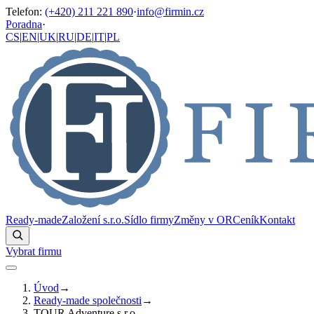
Telefon
:
(+420) 211 221 890
·
info@firmin.cz
Poradna
·
CS
|
EN
|
UK
|
RU
|
DE
|
IT
|
PL
Ready-made
Založení s.r.o.
Sídlo firmy
Změny v OR
Ceník
Kontakt
Vybrat firmu
Úvod
→
Ready-made společnosti
→
TOUR Adventure s.r.o.