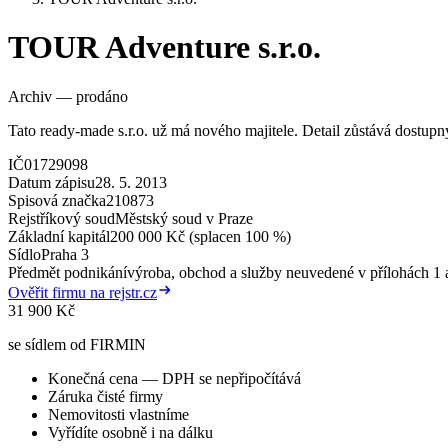
TOUR Adventure s.r.o.
Archiv — prodáno
Tato ready-made s.r.o. už má nového majitele. Detail zůstává dostup
IČ
01729098
Datum zápisu
28. 5. 2013
Spisová značka
210873
Rejstříkový soud
Městský soud v Praze
Základní kapitál
200 000 Kč (splacen 100 %)
Sídlo
Praha 3
Předmět podnikání
výroba, obchod a služby neuvedené v přílohách 1 a
Ověřit firmu na rejstr.cz
31 900 Kč
se sídlem od FIRMIN
Konečná cena — DPH se nepřipočítává
Záruka čisté firmy
Nemovitosti vlastníme
Vyřídíte osobně i na dálku