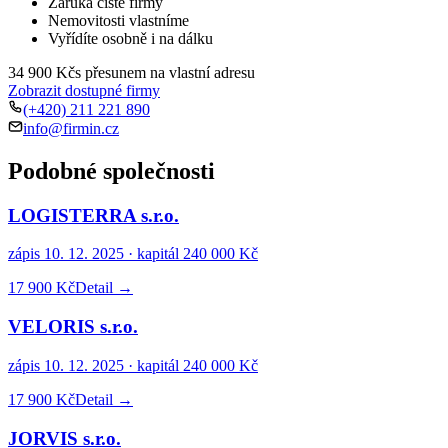
Záruka čisté firmy
Nemovitosti vlastníme
Vyřídíte osobně i na dálku
34 900 Kč
s přesunem na vlastní adresu
Zobrazit dostupné firmy
(+420) 211 221 890
info@firmin.cz
Podobné společnosti
LOGISTERRA s.r.o.
zápis
10. 12. 2025
· kapitál
240 000 Kč
17 900 Kč
Detail →
VELORIS s.r.o.
zápis
10. 12. 2025
· kapitál
240 000 Kč
17 900 Kč
Detail →
JORVIS s.r.o.