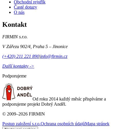
Obchodní rejstřík
Časté dotazy
O nás
Kontakt
FIRMIN s.r.o.
V Zářezu 902/4
,
Praha 5 – Jinonice
(+420) 211 221 890
|
info@firmin.cz
Další kontakty ->
Podporujeme
Od roku 2014 každý měsíc přispíváme a
podporujeme projekt Dobrý Anděl.
©
2009
–
2026
FIRMIN
Postup založení s.r.o.
Ochrana osobních údajů
Mapa stránek