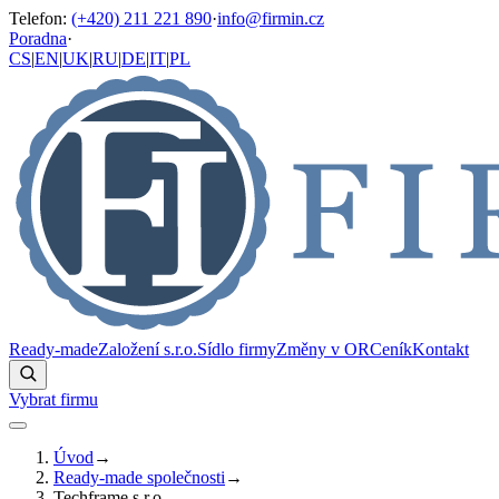
Telefon
:
(+420) 211 221 890
·
info@firmin.cz
Poradna
·
CS
|
EN
|
UK
|
RU
|
DE
|
IT
|
PL
Ready-made
Založení s.r.o.
Sídlo firmy
Změny v OR
Ceník
Kontakt
Vybrat firmu
Úvod
→
Ready-made společnosti
→
Techframe s.r.o.