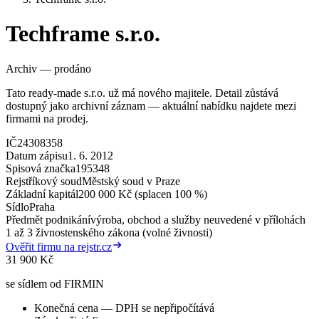
Techframe s.r.o.
Archiv — prodáno
Tato ready-made s.r.o. už má nového majitele. Detail zůstává
dostupný jako archivní záznam — aktuální nabídku najdete mezi
firmami na prodej.
IČ
24308358
Datum zápisu
1. 6. 2012
Spisová značka
195348
Rejstříkový soud
Městský soud v Praze
Základní kapitál
200 000 Kč (splacen 100 %)
Sídlo
Praha
Předmět podnikání
výroba, obchod a služby neuvedené v přílohách
1 až 3 živnostenského zákona (volné živnosti)
Ověřit firmu na rejstr.cz
31 900 Kč
se sídlem od FIRMIN
Konečná cena — DPH se nepřipočítává