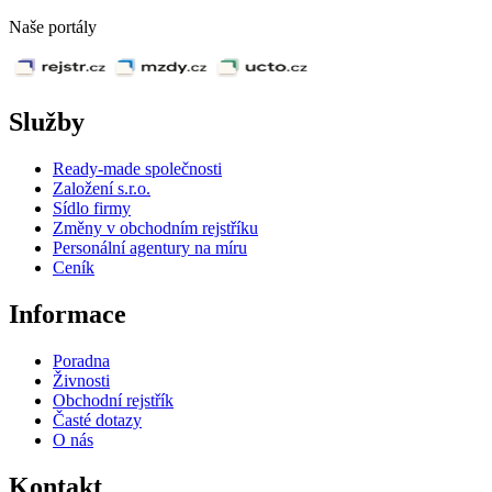
Naše portály
Služby
Ready-made společnosti
Založení s.r.o.
Sídlo firmy
Změny v obchodním rejstříku
Personální agentury na míru
Ceník
Informace
Poradna
Živnosti
Obchodní rejstřík
Časté dotazy
O nás
Kontakt