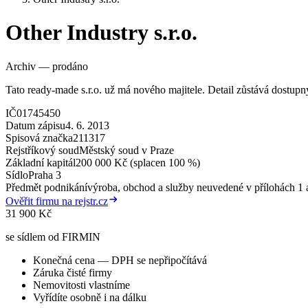
Other Industry s.r.o.
Archiv — prodáno
Tato ready-made s.r.o. už má nového majitele. Detail zůstává dostup
IČ
01745450
Datum zápisu
4. 6. 2013
Spisová značka
211317
Rejstříkový soud
Městský soud v Praze
Základní kapitál
200 000 Kč (splacen 100 %)
Sídlo
Praha 3
Předmět podnikání
výroba, obchod a služby neuvedené v přílohách 1 a
Ověřit firmu na rejstr.cz
31 900 Kč
se sídlem od FIRMIN
Konečná cena — DPH se nepřipočítává
Záruka čisté firmy
Nemovitosti vlastníme
Vyřídíte osobně i na dálku