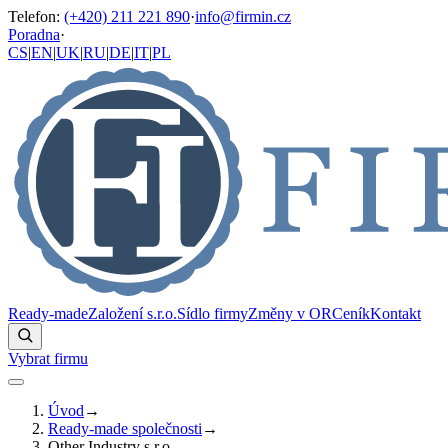
Telefon
:
(+420) 211 221 890
·
info@firmin.cz
Poradna
·
CS
|
EN
|
UK
|
RU
|
DE
|
IT
|
PL
Ready-made
Založení s.r.o.
Sídlo firmy
Změny v OR
Ceník
Kontakt
Vybrat firmu
Úvod
→
Ready-made společnosti
→
Other Industry s.r.o.