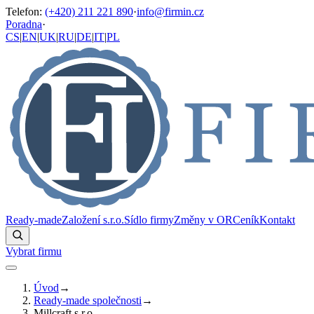
Telefon
:
(+420) 211 221 890
·
info@firmin.cz
Poradna
·
CS
|
EN
|
UK
|
RU
|
DE
|
IT
|
PL
Ready-made
Založení s.r.o.
Sídlo firmy
Změny v OR
Ceník
Kontakt
Vybrat firmu
Úvod
→
Ready-made společnosti
→
Millcraft s.r.o.