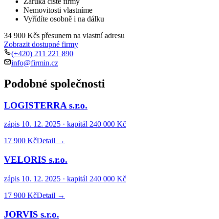
Záruka čisté firmy
Nemovitosti vlastníme
Vyřídíte osobně i na dálku
34 900 Kč
s přesunem na vlastní adresu
Zobrazit dostupné firmy
(+420) 211 221 890
info@firmin.cz
Podobné společnosti
LOGISTERRA s.r.o.
zápis
10. 12. 2025
· kapitál
240 000 Kč
17 900 Kč
Detail →
VELORIS s.r.o.
zápis
10. 12. 2025
· kapitál
240 000 Kč
17 900 Kč
Detail →
JORVIS s.r.o.