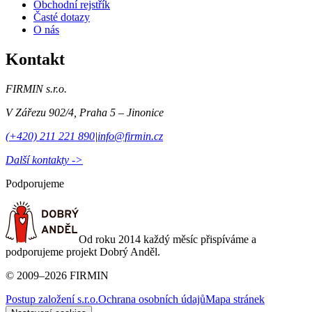
Obchodní rejstřík
Časté dotazy
O nás
Kontakt
FIRMIN s.r.o.
V Zářezu 902/4
,
Praha 5 – Jinonice
(+420) 211 221 890
|
info@firmin.cz
Další kontakty ->
Podporujeme
Od roku 2014 každý měsíc přispíváme a
podporujeme projekt Dobrý Anděl.
©
2009
–
2026
FIRMIN
Postup založení s.r.o.
Ochrana osobních údajů
Mapa stránek