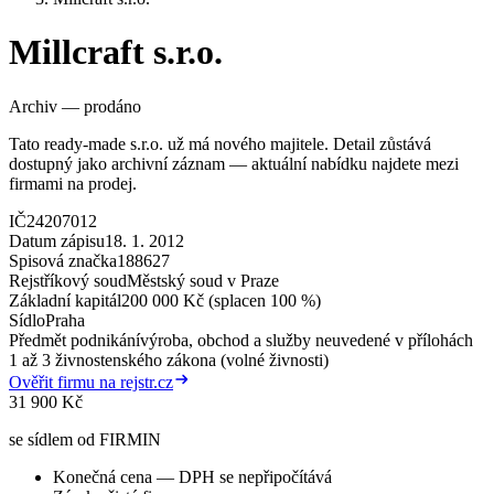
Millcraft s.r.o.
Archiv — prodáno
Tato ready-made s.r.o. už má nového majitele. Detail zůstává
dostupný jako archivní záznam — aktuální nabídku najdete mezi
firmami na prodej.
IČ
24207012
Datum zápisu
18. 1. 2012
Spisová značka
188627
Rejstříkový soud
Městský soud v Praze
Základní kapitál
200 000 Kč (splacen 100 %)
Sídlo
Praha
Předmět podnikání
výroba, obchod a služby neuvedené v přílohách
1 až 3 živnostenského zákona (volné živnosti)
Ověřit firmu na rejstr.cz
31 900 Kč
se sídlem od FIRMIN
Konečná cena — DPH se nepřipočítává