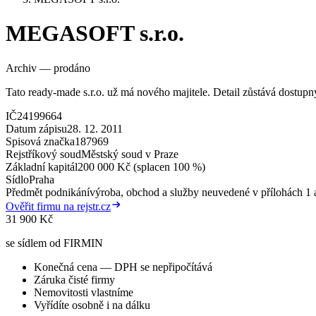
MEGASOFT s.r.o.
Archiv — prodáno
Tato ready-made s.r.o. už má nového majitele. Detail zůstává dostup
IČ
24199664
Datum zápisu
28. 12. 2011
Spisová značka
187969
Rejstříkový soud
Městský soud v Praze
Základní kapitál
200 000 Kč (splacen 100 %)
Sídlo
Praha
Předmět podnikání
výroba, obchod a služby neuvedené v přílohách 1 a
Ověřit firmu na rejstr.cz
31 900 Kč
se sídlem od FIRMIN
Konečná cena — DPH se nepřipočítává
Záruka čisté firmy
Nemovitosti vlastníme
Vyřídíte osobně i na dálku