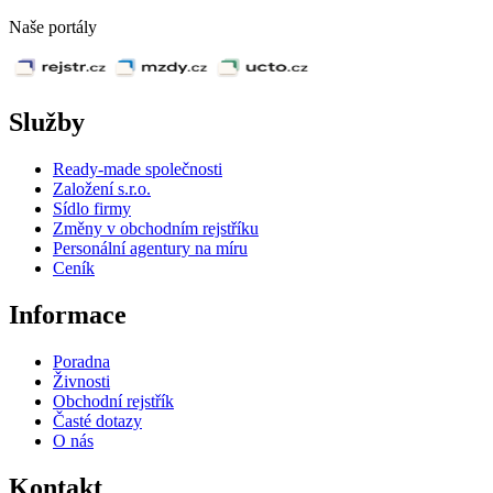
Naše portály
Služby
Ready-made společnosti
Založení s.r.o.
Sídlo firmy
Změny v obchodním rejstříku
Personální agentury na míru
Ceník
Informace
Poradna
Živnosti
Obchodní rejstřík
Časté dotazy
O nás
Kontakt