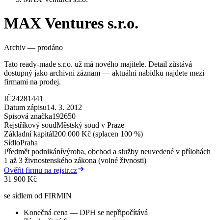
MAX Ventures s.r.o.
Archiv — prodáno
Tato ready-made s.r.o. už má nového majitele. Detail zůstává
dostupný jako archivní záznam — aktuální nabídku najdete mezi
firmami na prodej.
IČ
24281441
Datum zápisu
14. 3. 2012
Spisová značka
192650
Rejstříkový soud
Městský soud v Praze
Základní kapitál
200 000 Kč (splacen 100 %)
Sídlo
Praha
Předmět podnikání
výroba, obchod a služby neuvedené v přílohách
1 až 3 živnostenského zákona (volné živnosti)
Ověřit firmu na rejstr.cz
31 900 Kč
se sídlem od FIRMIN
Konečná cena — DPH se nepřipočítává