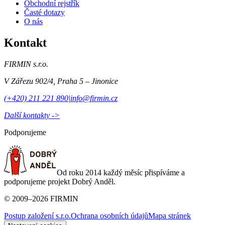
Obchodní rejstřík
Časté dotazy
O nás
Kontakt
FIRMIN s.r.o.
V Zářezu 902/4
,
Praha 5 – Jinonice
(+420) 211 221 890
|
info@firmin.cz
Další kontakty ->
Podporujeme
Od roku 2014 každý měsíc přispíváme a
podporujeme projekt Dobrý Anděl.
©
2009
–
2026
FIRMIN
Postup založení s.r.o.
Ochrana osobních údajů
Mapa stránek