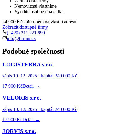
Záruka čisté firmy
Nemovitosti vlastníme
Vyřídíte osobně i na dálku
34 900 Kč
s přesunem na vlastní adresu
Zobrazit dostupné firmy
(+420) 211 221 890
info@firmin.cz
Podobné společnosti
LOGISTERRA s.r.o.
zápis
10. 12. 2025
· kapitál
240 000 Kč
17 900 Kč
Detail →
VELORIS s.r.o.
zápis
10. 12. 2025
· kapitál
240 000 Kč
17 900 Kč
Detail →
JORVIS s.r.o.