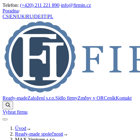
Telefon
:
(+420) 211 221 890
·
info@firmin.cz
Poradna
·
CS
|
EN
|
UK
|
RU
|
DE
|
IT
|
PL
Ready-made
Založení s.r.o.
Sídlo firmy
Změny v OR
Ceník
Kontakt
Vybrat firmu
Úvod
→
Ready-made společnosti
→
MAX Ventures s.r.o.