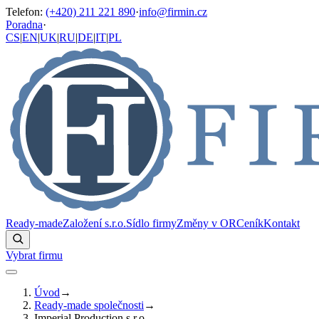
Telefon
:
(+420) 211 221 890
·
info@firmin.cz
Poradna
·
CS
|
EN
|
UK
|
RU
|
DE
|
IT
|
PL
Ready-made
Založení s.r.o.
Sídlo firmy
Změny v OR
Ceník
Kontakt
Vybrat firmu
Úvod
→
Ready-made společnosti
→
Imperial Production s.r.o.