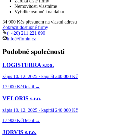
Záruka čisté firmy
Nemovitosti vlastníme
Vyřídíte osobně i na dálku
34 900 Kč
s přesunem na vlastní adresu
Zobrazit dostupné firmy
(+420) 211 221 890
info@firmin.cz
Podobné společnosti
LOGISTERRA s.r.o.
zápis
10. 12. 2025
· kapitál
240 000 Kč
17 900 Kč
Detail →
VELORIS s.r.o.
zápis
10. 12. 2025
· kapitál
240 000 Kč
17 900 Kč
Detail →
JORVIS s.r.o.