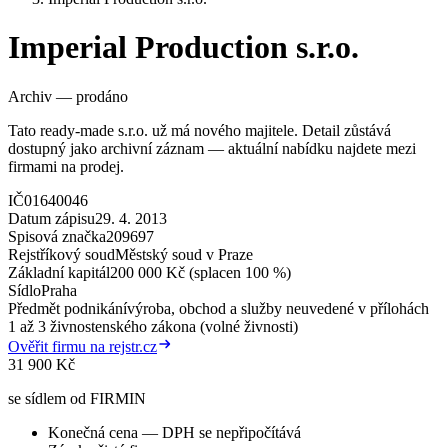
Imperial Production s.r.o.
Archiv — prodáno
Tato ready-made s.r.o. už má nového majitele. Detail zůstává
dostupný jako archivní záznam — aktuální nabídku najdete mezi
firmami na prodej.
IČ
01640046
Datum zápisu
29. 4. 2013
Spisová značka
209697
Rejstříkový soud
Městský soud v Praze
Základní kapitál
200 000 Kč (splacen 100 %)
Sídlo
Praha
Předmět podnikání
výroba, obchod a služby neuvedené v přílohách
1 až 3 živnostenského zákona (volné živnosti)
Ověřit firmu na rejstr.cz
31 900 Kč
se sídlem od FIRMIN
Konečná cena — DPH se nepřipočítává