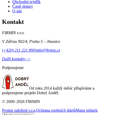
Obchodní rejstřík
Časté dotazy
O nás
Kontakt
FIRMIN s.r.o.
V Zářezu 902/4
,
Praha 5 – Jinonice
(+420) 211 221 890
|
info@firmin.cz
Další kontakty ->
Podporujeme
Od roku 2014 každý měsíc přispíváme a
podporujeme projekt Dobrý Anděl.
©
2009
–
2026
FIRMIN
Postup založení s.r.o.
Ochrana osobních údajů
Mapa stránek