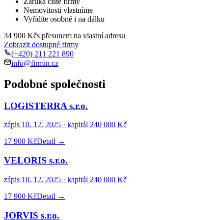
Záruka čisté firmy
Nemovitosti vlastníme
Vyřídíte osobně i na dálku
34 900 Kč
s přesunem na vlastní adresu
Zobrazit dostupné firmy
(+420) 211 221 890
info@firmin.cz
Podobné společnosti
LOGISTERRA s.r.o.
zápis
10. 12. 2025
· kapitál
240 000 Kč
17 900 Kč
Detail →
VELORIS s.r.o.
zápis
10. 12. 2025
· kapitál
240 000 Kč
17 900 Kč
Detail →
JORVIS s.r.o.