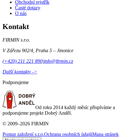
Obchodní rejstřík
Časté dotazy
O nás
Kontakt
FIRMIN s.r.o.
V Zářezu 902/4
,
Praha 5 – Jinonice
(+420) 211 221 890
|
info@firmin.cz
Další kontakty ->
Podporujeme
Od roku 2014 každý měsíc přispíváme a
podporujeme projekt Dobrý Anděl.
©
2009
–
2026
FIRMIN
Postup založení s.r.o.
Ochrana osobních údajů
Mapa stránek