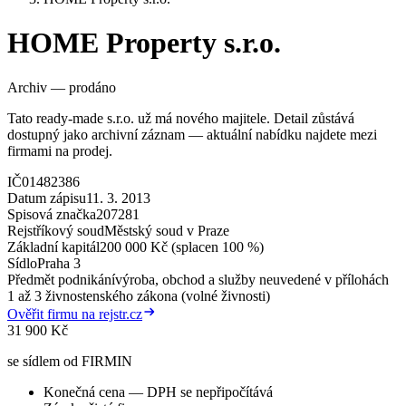
HOME Property s.r.o.
Archiv — prodáno
Tato ready-made s.r.o. už má nového majitele. Detail zůstává
dostupný jako archivní záznam — aktuální nabídku najdete mezi
firmami na prodej.
IČ
01482386
Datum zápisu
11. 3. 2013
Spisová značka
207281
Rejstříkový soud
Městský soud v Praze
Základní kapitál
200 000 Kč (splacen 100 %)
Sídlo
Praha 3
Předmět podnikání
výroba, obchod a služby neuvedené v přílohách
1 až 3 živnostenského zákona (volné živnosti)
Ověřit firmu na rejstr.cz
31 900 Kč
se sídlem od FIRMIN
Konečná cena — DPH se nepřipočítává