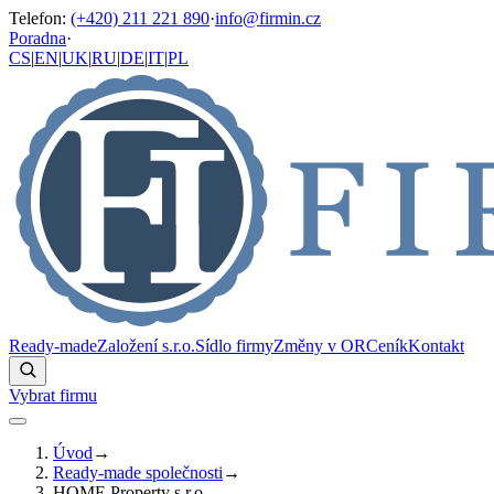
Telefon
:
(+420) 211 221 890
·
info@firmin.cz
Poradna
·
CS
|
EN
|
UK
|
RU
|
DE
|
IT
|
PL
Ready-made
Založení s.r.o.
Sídlo firmy
Změny v OR
Ceník
Kontakt
Vybrat firmu
Úvod
→
Ready-made společnosti
→
HOME Property s.r.o.