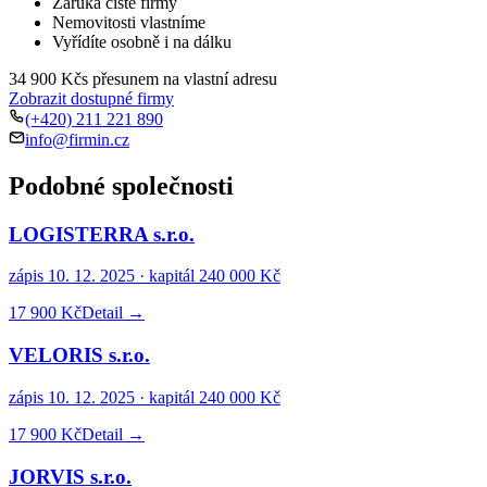
Záruka čisté firmy
Nemovitosti vlastníme
Vyřídíte osobně i na dálku
34 900 Kč
s přesunem na vlastní adresu
Zobrazit dostupné firmy
(+420) 211 221 890
info@firmin.cz
Podobné společnosti
LOGISTERRA s.r.o.
zápis
10. 12. 2025
· kapitál
240 000 Kč
17 900 Kč
Detail →
VELORIS s.r.o.
zápis
10. 12. 2025
· kapitál
240 000 Kč
17 900 Kč
Detail →
JORVIS s.r.o.