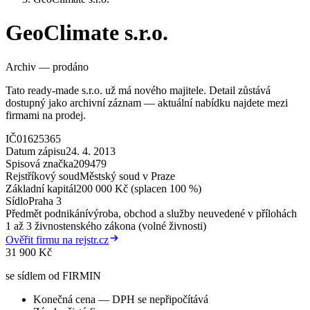
GeoClimate s.r.o.
Archiv — prodáno
Tato ready-made s.r.o. už má nového majitele. Detail zůstává
dostupný jako archivní záznam — aktuální nabídku najdete mezi
firmami na prodej.
IČ
01625365
Datum zápisu
24. 4. 2013
Spisová značka
209479
Rejstříkový soud
Městský soud v Praze
Základní kapitál
200 000 Kč (splacen 100 %)
Sídlo
Praha 3
Předmět podnikání
výroba, obchod a služby neuvedené v přílohách
1 až 3 živnostenského zákona (volné živnosti)
Ověřit firmu na rejstr.cz
31 900 Kč
se sídlem od FIRMIN
Konečná cena — DPH se nepřipočítává