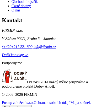
Obchodní rejstřík
Časté dotazy
O nás
Kontakt
FIRMIN s.r.o.
V Zářezu 902/4
,
Praha 5 – Jinonice
(+420) 211 221 890
|
info@firmin.cz
Další kontakty ->
Podporujeme
Od roku 2014 každý měsíc přispíváme a
podporujeme projekt Dobrý Anděl.
©
2009
–
2026
FIRMIN
Postup založení s.r.o.
Ochrana osobních údajů
Mapa stránek