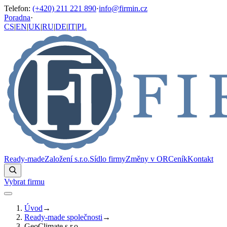
Telefon
:
(+420) 211 221 890
·
info@firmin.cz
Poradna
·
CS
|
EN
|
UK
|
RU
|
DE
|
IT
|
PL
Ready-made
Založení s.r.o.
Sídlo firmy
Změny v OR
Ceník
Kontakt
Vybrat firmu
Úvod
→
Ready-made společnosti
→
GeoClimate s.r.o.