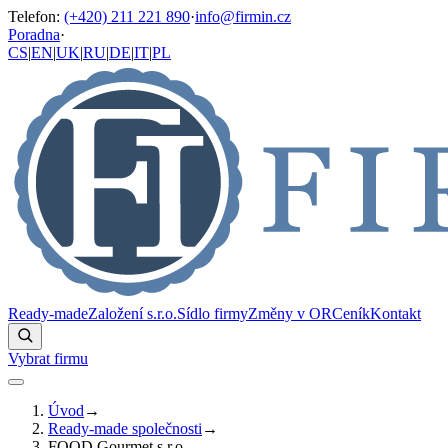
Telefon
:
(+420) 211 221 890
·
info@firmin.cz
Poradna
·
CS
|
EN
|
UK
|
RU
|
DE
|
IT
|
PL
Ready-made
Založení s.r.o.
Sídlo firmy
Změny v OR
Ceník
Kontakt
Vybrat firmu
Úvod
→
Ready-made společnosti
→
FOOD Gourmet s.r.o.