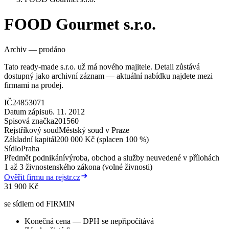
FOOD Gourmet s.r.o.
Archiv — prodáno
Tato ready-made s.r.o. už má nového majitele. Detail zůstává
dostupný jako archivní záznam — aktuální nabídku najdete mezi
firmami na prodej.
IČ
24853071
Datum zápisu
6. 11. 2012
Spisová značka
201560
Rejstříkový soud
Městský soud v Praze
Základní kapitál
200 000 Kč (splacen 100 %)
Sídlo
Praha
Předmět podnikání
výroba, obchod a služby neuvedené v přílohách
1 až 3 živnostenského zákona (volné živnosti)
Ověřit firmu na rejstr.cz
31 900 Kč
se sídlem od FIRMIN
Konečná cena — DPH se nepřipočítává