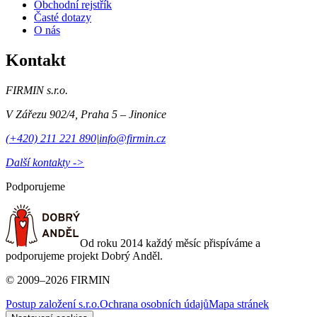
Obchodní rejstřík
Časté dotazy
O nás
Kontakt
FIRMIN s.r.o.
V Zářezu 902/4
,
Praha 5 – Jinonice
(+420) 211 221 890
|
info@firmin.cz
Další kontakty ->
Podporujeme
Od roku 2014 každý měsíc přispíváme a
podporujeme projekt Dobrý Anděl.
©
2009
–
2026
FIRMIN
Postup založení s.r.o.
Ochrana osobních údajů
Mapa stránek