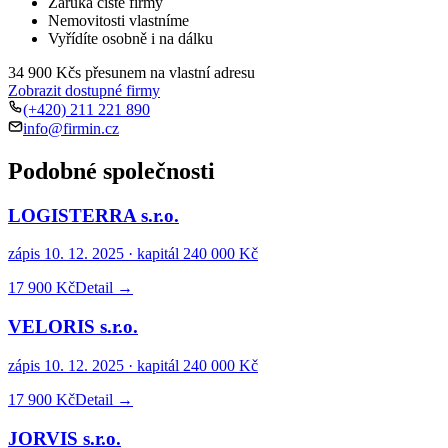
Záruka čisté firmy
Nemovitosti vlastníme
Vyřídíte osobně i na dálku
34 900 Kč
s přesunem na vlastní adresu
Zobrazit dostupné firmy
(+420) 211 221 890
info@firmin.cz
Podobné společnosti
LOGISTERRA s.r.o.
zápis
10. 12. 2025
· kapitál
240 000 Kč
17 900 Kč
Detail →
VELORIS s.r.o.
zápis
10. 12. 2025
· kapitál
240 000 Kč
17 900 Kč
Detail →
JORVIS s.r.o.