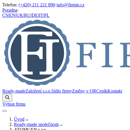
Telefon
:
(+420) 211 221 890
·
info@firmin.cz
Poradna
·
CS
|
EN
|
UK
|
RU
|
DE
|
IT
|
PL
Ready-made
Založení s.r.o.
Sídlo firmy
Změny v OR
Ceník
Kontakt
Vybrat firmu
Úvod
→
Ready-made společnosti
→
ATOMGEN s.r.o.