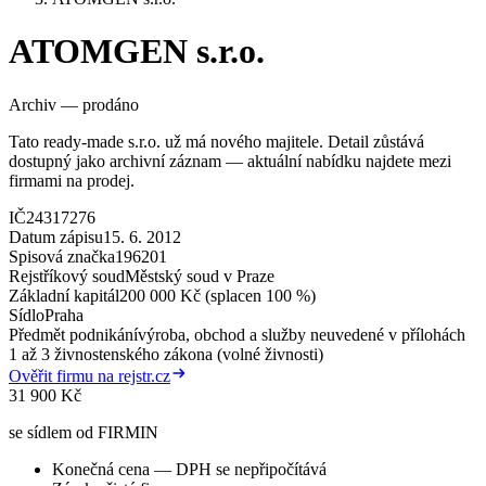
ATOMGEN s.r.o.
Archiv — prodáno
Tato ready-made s.r.o. už má nového majitele. Detail zůstává
dostupný jako archivní záznam — aktuální nabídku najdete mezi
firmami na prodej.
IČ
24317276
Datum zápisu
15. 6. 2012
Spisová značka
196201
Rejstříkový soud
Městský soud v Praze
Základní kapitál
200 000 Kč (splacen 100 %)
Sídlo
Praha
Předmět podnikání
výroba, obchod a služby neuvedené v přílohách
1 až 3 živnostenského zákona (volné živnosti)
Ověřit firmu na rejstr.cz
31 900 Kč
se sídlem od FIRMIN
Konečná cena — DPH se nepřipočítává