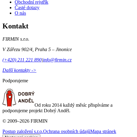
Obchodní rejstřík
Časté dotazy
O nás
Kontakt
FIRMIN s.r.o.
V Zářezu 902/4
,
Praha 5 – Jinonice
(+420) 211 221 890
|
info@firmin.cz
Další kontakty ->
Podporujeme
Od roku 2014 každý měsíc přispíváme a
podporujeme projekt Dobrý Anděl.
©
2009
–
2026
FIRMIN
Postup založení s.r.o.
Ochrana osobních údajů
Mapa stránek