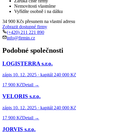
Záruka čisté firmy
Nemovitosti vlastníme
Vyřídíte osobně i na dálku
34 900 Kč
s přesunem na vlastní adresu
Zobrazit dostupné firmy
(+420) 211 221 890
info@firmin.cz
Podobné společnosti
LOGISTERRA s.r.o.
zápis
10. 12. 2025
· kapitál
240 000 Kč
17 900 Kč
Detail →
VELORIS s.r.o.
zápis
10. 12. 2025
· kapitál
240 000 Kč
17 900 Kč
Detail →
JORVIS s.r.o.