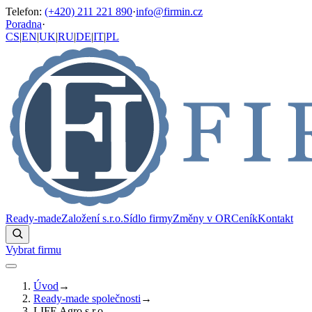
Telefon
:
(+420) 211 221 890
·
info@firmin.cz
Poradna
·
CS
|
EN
|
UK
|
RU
|
DE
|
IT
|
PL
Ready-made
Založení s.r.o.
Sídlo firmy
Změny v OR
Ceník
Kontakt
Vybrat firmu
Úvod
→
Ready-made společnosti
→
LIFE Agro s.r.o.