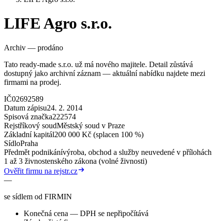
LIFE Agro s.r.o.
Archiv — prodáno
Tato ready-made s.r.o. už má nového majitele. Detail zůstává
dostupný jako archivní záznam — aktuální nabídku najdete mezi
firmami na prodej.
IČ
02692589
Datum zápisu
24. 2. 2014
Spisová značka
222574
Rejstříkový soud
Městský soud v Praze
Základní kapitál
200 000 Kč (splacen 100 %)
Sídlo
Praha
Předmět podnikání
výroba, obchod a služby neuvedené v přílohách
1 až 3 živnostenského zákona (volné živnosti)
Ověřit firmu na rejstr.cz
—
se sídlem od FIRMIN
Konečná cena — DPH se nepřipočítává