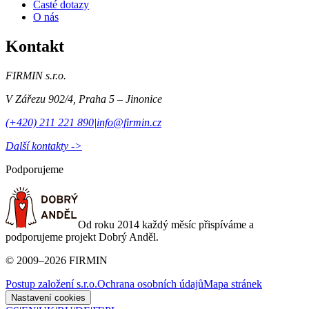
Časté dotazy
O nás
Kontakt
FIRMIN s.r.o.
V Zářezu 902/4
,
Praha 5 – Jinonice
(+420) 211 221 890
|
info@firmin.cz
Další kontakty ->
Podporujeme
Od roku 2014 každý měsíc přispíváme a
podporujeme projekt Dobrý Anděl.
©
2009
–
2026
FIRMIN
Postup založení s.r.o.
Ochrana osobních údajů
Mapa stránek
Nastavení cookies