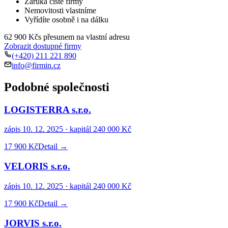
Záruka čisté firmy
Nemovitosti vlastníme
Vyřídíte osobně i na dálku
62 900 Kč
s přesunem na vlastní adresu
Zobrazit dostupné firmy
(+420) 211 221 890
info@firmin.cz
Podobné společnosti
LOGISTERRA s.r.o.
zápis
10. 12. 2025
· kapitál
240 000 Kč
17 900 Kč
Detail →
VELORIS s.r.o.
zápis
10. 12. 2025
· kapitál
240 000 Kč
17 900 Kč
Detail →
JORVIS s.r.o.