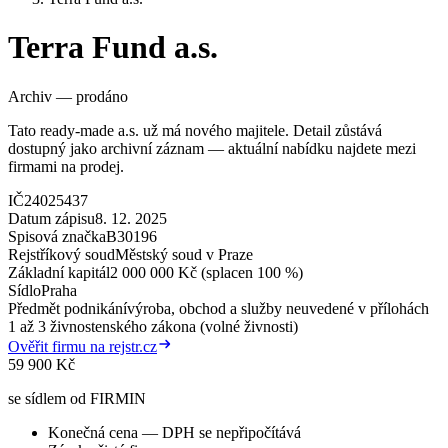
Terra Fund a.s.
Archiv — prodáno
Tato ready-made a.s. už má nového majitele. Detail zůstává
dostupný jako archivní záznam — aktuální nabídku najdete mezi
firmami na prodej.
IČ
24025437
Datum zápisu
8. 12. 2025
Spisová značka
B30196
Rejstříkový soud
Městský soud v Praze
Základní kapitál
2 000 000 Kč (splacen 100 %)
Sídlo
Praha
Předmět podnikání
výroba, obchod a služby neuvedené v přílohách
1 až 3 živnostenského zákona (volné živnosti)
Ověřit firmu na rejstr.cz
59 900 Kč
se sídlem od FIRMIN
Konečná cena — DPH se nepřipočítává