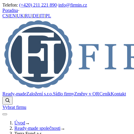
Telefon
:
(+420) 211 221 890
·
info@firmin.cz
Poradna
·
CS
|
EN
|
UK
|
RU
|
DE
|
IT
|
PL
Ready-made
Založení s.r.o.
Sídlo firmy
Změny v OR
Ceník
Kontakt
Vybrat firmu
Úvod
→
Ready-made společnosti
→
Terra Fund a.s.