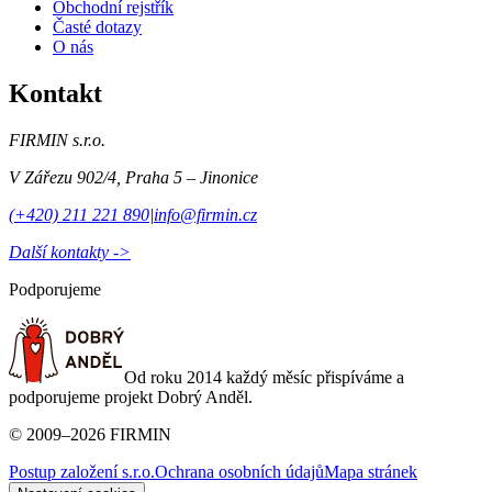
Obchodní rejstřík
Časté dotazy
O nás
Kontakt
FIRMIN s.r.o.
V Zářezu 902/4
,
Praha 5 – Jinonice
(+420) 211 221 890
|
info@firmin.cz
Další kontakty ->
Podporujeme
Od roku 2014 každý měsíc přispíváme a
podporujeme projekt Dobrý Anděl.
©
2009
–
2026
FIRMIN
Postup založení s.r.o.
Ochrana osobních údajů
Mapa stránek