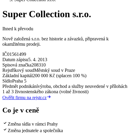
Super Collection s.r.o.
Ihned k převodu
Nově založená s.r.o. bez historie a závazků, připravená k
okamžitému prodeji.
IČ
01561499
Datum zápisu
5. 4. 2013
Spisová značka
208310
Rejstříkový soud
Městský soud v Praze
Základní kapitál
200 000 Kč (splacen 100 %)
Sídlo
Praha 5
Předmět podnikání
výroba, obchod a služby neuvedené v přílohách
1 až 3 živnostenského zákona (volné živnosti)
Ověřit firmu na rejstr.cz
Co je v ceně
Změna sídla v rámci Prahy
Změna jednatele a společníka