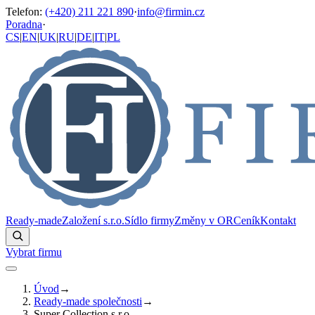
Telefon
:
(+420) 211 221 890
·
info@firmin.cz
Poradna
·
CS
|
EN
|
UK
|
RU
|
DE
|
IT
|
PL
Ready-made
Založení s.r.o.
Sídlo firmy
Změny v OR
Ceník
Kontakt
Vybrat firmu
Úvod
→
Ready-made společnosti
→
Super Collection s.r.o.