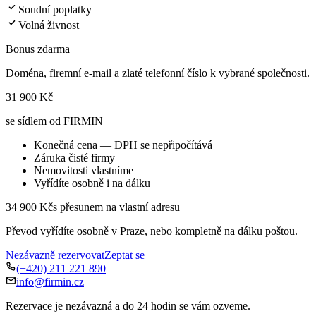
Soudní poplatky
Volná živnost
Bonus zdarma
Doména, firemní e-mail a zlaté telefonní číslo k vybrané společnosti.
31 900 Kč
se sídlem od FIRMIN
Konečná cena — DPH se nepřipočítává
Záruka čisté firmy
Nemovitosti vlastníme
Vyřídíte osobně i na dálku
34 900 Kč
s přesunem na vlastní adresu
Převod vyřídíte osobně v Praze, nebo kompletně na dálku poštou.
Nezávazně rezervovat
Zeptat se
(+420) 211 221 890
info@firmin.cz
Rezervace je nezávazná a do 24 hodin se vám ozveme.