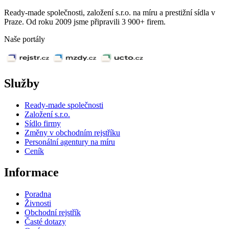
Ready-made společnosti, založení s.r.o. na míru a prestižní sídla v
Praze. Od roku 2009 jsme připravili 3 900+ firem.
Naše portály
Služby
Ready-made společnosti
Založení s.r.o.
Sídlo firmy
Změny v obchodním rejstříku
Personální agentury na míru
Ceník
Informace
Poradna
Živnosti
Obchodní rejstřík
Časté dotazy