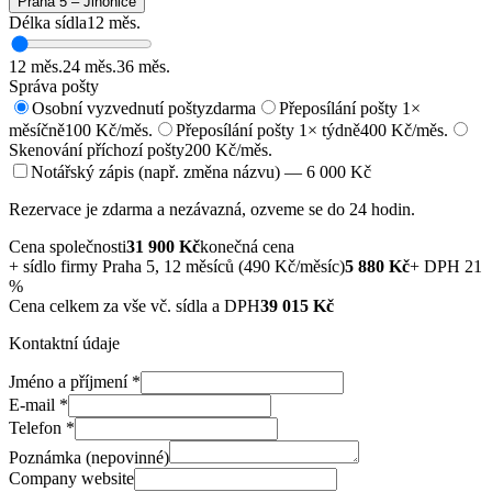
Praha 5 – Jinonice
Délka sídla
12
měs.
12
měs.
24
měs.
36
měs.
Správa pošty
Osobní vyzvednutí pošty
zdarma
Přeposílání pošty 1×
měsíčně
100 Kč/měs.
Přeposílání pošty 1× týdně
400 Kč/měs.
Skenování příchozí pošty
200 Kč/měs.
Notářský zápis (např. změna názvu) — 6 000 Kč
Rezervace je zdarma a nezávazná, ozveme se do 24 hodin.
Cena společnosti
31 900
Kč
konečná cena
+
sídlo firmy Praha 5, 12 měsíců (490 Kč/měsíc)
5 880
Kč
+ DPH 21
%
Cena celkem za vše vč. sídla a DPH
39 015
Kč
Kontaktní údaje
Jméno a příjmení
*
E-mail
*
Telefon
*
Poznámka (nepovinné)
Company website