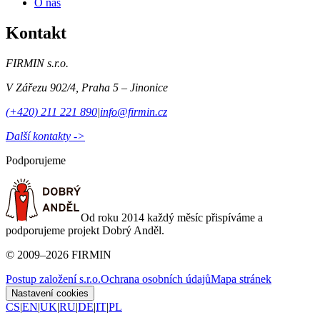
O nás
Kontakt
FIRMIN s.r.o.
V Zářezu 902/4
,
Praha 5 – Jinonice
(+420) 211 221 890
|
info@firmin.cz
Další kontakty ->
Podporujeme
Od roku 2014 každý měsíc přispíváme a
podporujeme projekt Dobrý Anděl.
©
2009
–
2026
FIRMIN
Postup založení s.r.o.
Ochrana osobních údajů
Mapa stránek
Nastavení cookies
CS
|
EN
|
UK
|
RU
|
DE
|
IT
|
PL