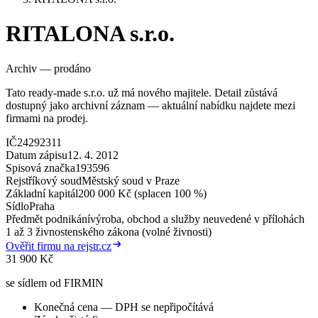
RITALONA s.r.o.
Archiv — prodáno
Tato ready-made s.r.o. už má nového majitele. Detail zůstává
dostupný jako archivní záznam — aktuální nabídku najdete mezi
firmami na prodej.
IČ
24292311
Datum zápisu
12. 4. 2012
Spisová značka
193596
Rejstříkový soud
Městský soud v Praze
Základní kapitál
200 000 Kč (splacen 100 %)
Sídlo
Praha
Předmět podnikání
výroba, obchod a služby neuvedené v přílohách
1 až 3 živnostenského zákona (volné živnosti)
Ověřit firmu na rejstr.cz
31 900 Kč
se sídlem od FIRMIN
Konečná cena — DPH se nepřipočítává