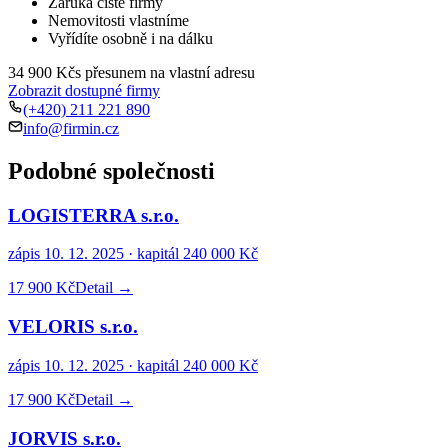
Záruka čisté firmy
Nemovitosti vlastníme
Vyřídíte osobně i na dálku
34 900 Kč
s přesunem na vlastní adresu
Zobrazit dostupné firmy
(+420) 211 221 890
info@firmin.cz
Podobné společnosti
LOGISTERRA s.r.o.
zápis
10. 12. 2025
· kapitál
240 000 Kč
17 900 Kč
Detail →
VELORIS s.r.o.
zápis
10. 12. 2025
· kapitál
240 000 Kč
17 900 Kč
Detail →
JORVIS s.r.o.