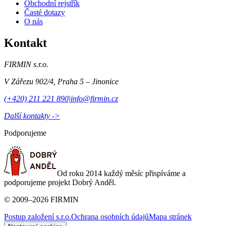
Obchodní rejstřík
Časté dotazy
O nás
Kontakt
FIRMIN s.r.o.
V Zářezu 902/4
,
Praha 5 – Jinonice
(+420) 211 221 890
|
info@firmin.cz
Další kontakty ->
Podporujeme
Od roku 2014 každý měsíc přispíváme a
podporujeme projekt Dobrý Anděl.
©
2009
–
2026
FIRMIN
Postup založení s.r.o.
Ochrana osobních údajů
Mapa stránek