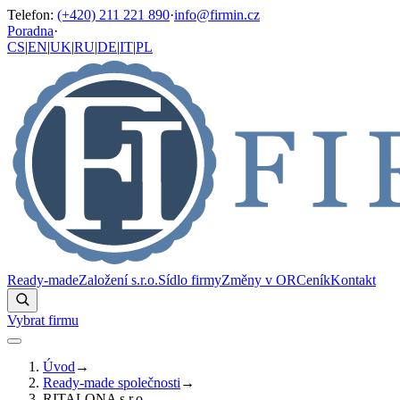
Telefon
:
(+420) 211 221 890
·
info@firmin.cz
Poradna
·
CS
|
EN
|
UK
|
RU
|
DE
|
IT
|
PL
Ready-made
Založení s.r.o.
Sídlo firmy
Změny v OR
Ceník
Kontakt
Vybrat firmu
Úvod
→
Ready-made společnosti
→
RITALONA s.r.o.