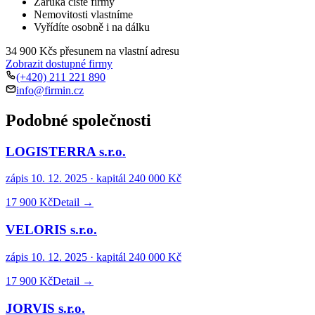
Záruka čisté firmy
Nemovitosti vlastníme
Vyřídíte osobně i na dálku
34 900 Kč
s přesunem na vlastní adresu
Zobrazit dostupné firmy
(+420) 211 221 890
info@firmin.cz
Podobné společnosti
LOGISTERRA s.r.o.
zápis
10. 12. 2025
· kapitál
240 000 Kč
17 900 Kč
Detail →
VELORIS s.r.o.
zápis
10. 12. 2025
· kapitál
240 000 Kč
17 900 Kč
Detail →
JORVIS s.r.o.