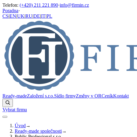
Telefon
:
(+420) 211 221 890
·
info@firmin.cz
Poradna
·
CS
|
EN
|
UK
|
RU
|
DE
|
IT
|
PL
Ready-made
Založení s.r.o.
Sídlo firmy
Změny v OR
Ceník
Kontakt
Vybrat firmu
Úvod
→
Ready-made společnosti
→
Public Professional s.r.o.