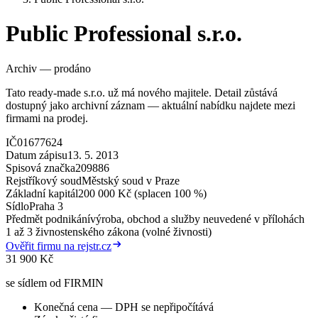
Public Professional s.r.o.
Archiv — prodáno
Tato ready-made s.r.o. už má nového majitele. Detail zůstává
dostupný jako archivní záznam — aktuální nabídku najdete mezi
firmami na prodej.
IČ
01677624
Datum zápisu
13. 5. 2013
Spisová značka
209886
Rejstříkový soud
Městský soud v Praze
Základní kapitál
200 000 Kč (splacen 100 %)
Sídlo
Praha 3
Předmět podnikání
výroba, obchod a služby neuvedené v přílohách
1 až 3 živnostenského zákona (volné živnosti)
Ověřit firmu na rejstr.cz
31 900 Kč
se sídlem od FIRMIN
Konečná cena — DPH se nepřipočítává