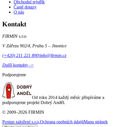
Obchodní rejstřík
Časté dotazy
O nás
Kontakt
FIRMIN s.r.o.
V Zářezu 902/4
,
Praha 5 – Jinonice
(+420) 211 221 890
|
info@firmin.cz
Další kontakty ->
Podporujeme
Od roku 2014 každý měsíc přispíváme a
podporujeme projekt Dobrý Anděl.
©
2009
–
2026
FIRMIN
Postup založení s.r.o.
Ochrana osobních údajů
Mapa stránek