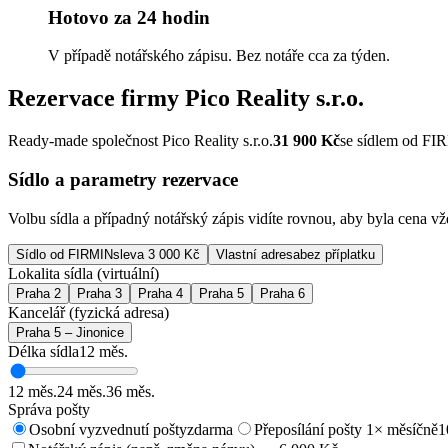
Hotovo za 24 hodin
V případě notářského zápisu. Bez notáře cca za týden.
Rezervace firmy
Pico Reality s.r.o.
Ready-made společnost Pico Reality s.r.o.
31 900
Kč
se sídlem od F
Sídlo a parametry rezervace
Volbu sídla a případný notářský zápis vidíte rovnou, aby byla cena v
Sídlo od FIRMIN
sleva 3 000 Kč
Vlastní adresa
bez příplatku
Lokalita sídla (virtuální)
Praha 2
Praha 3
Praha 4
Praha 5
Praha 6
Kancelář (fyzická adresa)
Praha 5 – Jinonice
Délka sídla
12
měs.
12
měs.
24
měs.
36
měs.
Správa pošty
Osobní vyzvednutí pošty
zdarma
Přeposílání pošty 1× měsíčně
1