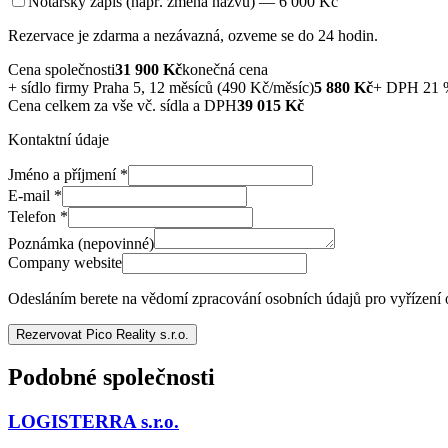
Notářský zápis (např. změna názvu) — 6 000 Kč
Rezervace je zdarma a nezávazná, ozveme se do 24 hodin.
Cena společnosti
31 900
Kč
konečná cena
+
sídlo firmy Praha 5, 12 měsíců (490 Kč/měsíc)
5 880
Kč
+ DPH 21 
Cena celkem za vše vč. sídla a DPH
39 015
Kč
Kontaktní údaje
Jméno a příjmení
*
E-mail
*
Telefon
*
Poznámka (nepovinné)
Company website
Odesláním berete na vědomí zpracování osobních údajů pro vyřízení
Rezervovat Pico Reality s.r.o.
Podobné společnosti
LOGISTERRA s.r.o.