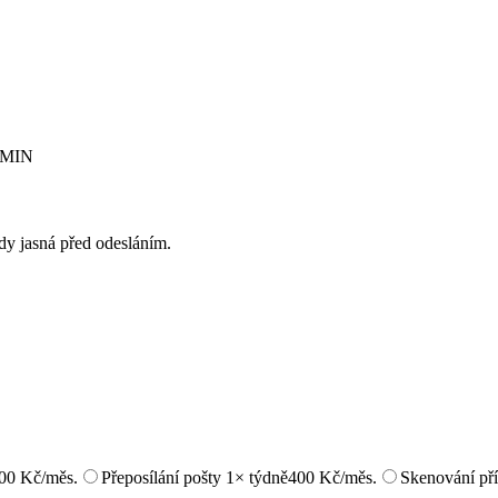
IRMIN
ždy jasná před odesláním.
00 Kč/měs.
Přeposílání pošty 1× týdně
400 Kč/měs.
Skenování pří