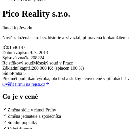
Pico Reality s.r.o.
Ihned k převodu
Nově založená s.r.o. bez historie a závazků, připravená k okamžitému 
IČ
01546147
Datum zápisu
29. 3. 2013
Spisová značka
208224
Rejstříkový soud
Městský soud v Praze
Základní kapitál
200 000 Kč (splacen 100 %)
Sídlo
Praha 5
Předmět podnikání
výroba, obchod a služby neuvedené v přílohách 1 a
Ověřit firmu na rejstr.cz
Co je v ceně
Změna sídla v rámci Prahy
Změna jednatele a společníka
Soudní poplatky
Volná živnost