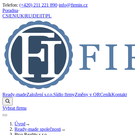
Telefon
:
(+420) 211 221 890
·
info@firmin.cz
Poradna
·
CS
|
EN
|
UK
|
RU
|
DE
|
IT
|
PL
Ready-made
Založení s.r.o.
Sídlo firmy
Změny v OR
Ceník
Kontakt
Vybrat firmu
Úvod
→
Ready-made společnosti
→
Pico Reality s.r.o.