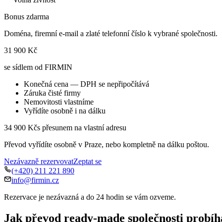
Bonus zdarma
Doména, firemní e-mail a zlaté telefonní číslo k vybrané společnosti.
31 900 Kč
se sídlem od FIRMIN
Konečná cena — DPH se nepřipočítává
Záruka čisté firmy
Nemovitosti vlastníme
Vyřídíte osobně i na dálku
34 900 Kč
s přesunem na vlastní adresu
Převod vyřídíte osobně v Praze, nebo kompletně na dálku poštou.
Nezávazně rezervovat
Zeptat se
(+420) 211 221 890
info@firmin.cz
Rezervace je nezávazná a do 24 hodin se vám ozveme.
Jak převod ready-made společnosti probíh