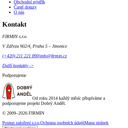
Obchodní rejstřík
Časté dotazy
O nás
Kontakt
FIRMIN s.r.o.
V Zářezu 902/4
,
Praha 5 – Jinonice
(+420) 211 221 890
|
info@firmin.cz
Další kontakty ->
Podporujeme
Od roku 2014 každý měsíc přispíváme a
podporujeme projekt Dobrý Anděl.
©
2009
–
2026
FIRMIN
Postup založení s.r.o.
Ochrana osobních údajů
Mapa stránek