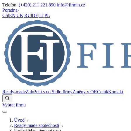
Telefon
:
(+420) 211 221 890
·
info@firmin.cz
Poradna
·
CS
|
EN
|
UK
|
RU
|
DE
|
IT
|
PL
Ready-made
Založení s.r.o.
Sídlo firmy
Změny v OR
Ceník
Kontakt
Vybrat firmu
Úvod
→
Ready-made společnosti
→
Perfect Management s.r.o.