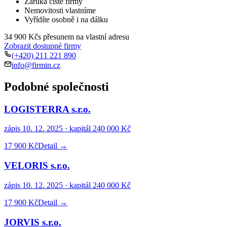
Záruka čisté firmy
Nemovitosti vlastníme
Vyřídíte osobně i na dálku
34 900 Kč
s přesunem na vlastní adresu
Zobrazit dostupné firmy
(+420) 211 221 890
info@firmin.cz
Podobné společnosti
LOGISTERRA s.r.o.
zápis
10. 12. 2025
· kapitál
240 000 Kč
17 900 Kč
Detail →
VELORIS s.r.o.
zápis
10. 12. 2025
· kapitál
240 000 Kč
17 900 Kč
Detail →
JORVIS s.r.o.