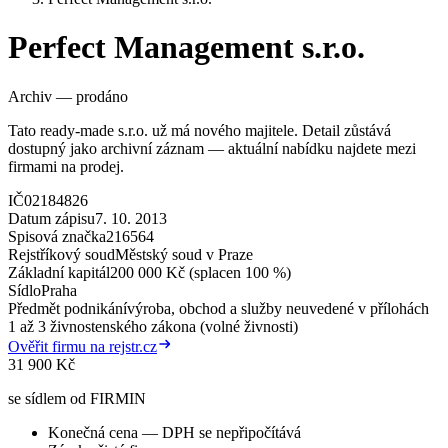
Perfect Management s.r.o.
Archiv — prodáno
Tato ready-made s.r.o. už má nového majitele. Detail zůstává
dostupný jako archivní záznam — aktuální nabídku najdete mezi
firmami na prodej.
IČ
02184826
Datum zápisu
7. 10. 2013
Spisová značka
216564
Rejstříkový soud
Městský soud v Praze
Základní kapitál
200 000 Kč (splacen 100 %)
Sídlo
Praha
Předmět podnikání
výroba, obchod a služby neuvedené v přílohách
1 až 3 živnostenského zákona (volné živnosti)
Ověřit firmu na rejstr.cz
31 900 Kč
se sídlem od FIRMIN
Konečná cena — DPH se nepřipočítává