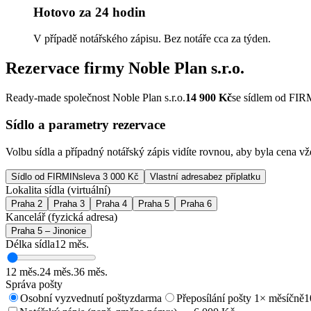
Hotovo za 24 hodin
V případě notářského zápisu. Bez notáře cca za týden.
Rezervace firmy
Noble Plan s.r.o.
Ready-made společnost Noble Plan s.r.o.
14 900
Kč
se sídlem od FI
Sídlo a parametry rezervace
Volbu sídla a případný notářský zápis vidíte rovnou, aby byla cena v
Sídlo od FIRMIN
sleva 3 000 Kč
Vlastní adresa
bez příplatku
Lokalita sídla (virtuální)
Praha 2
Praha 3
Praha 4
Praha 5
Praha 6
Kancelář (fyzická adresa)
Praha 5 – Jinonice
Délka sídla
12
měs.
12
měs.
24
měs.
36
měs.
Správa pošty
Osobní vyzvednutí pošty
zdarma
Přeposílání pošty 1× měsíčně
1