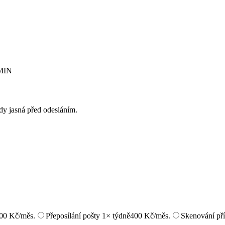
RMIN
ždy jasná před odesláním.
00 Kč/měs.
Přeposílání pošty 1× týdně
400 Kč/měs.
Skenování pří