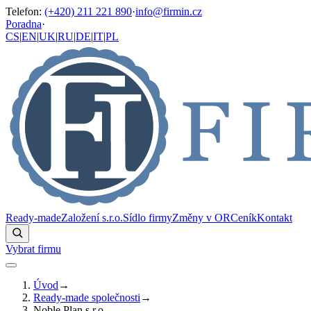
Telefon
:
(+420) 211 221 890
·
info@firmin.cz
Poradna
·
CS
|
EN
|
UK
|
RU
|
DE
|
IT
|
PL
Ready-made
Založení s.r.o.
Sídlo firmy
Změny v OR
Ceník
Kontakt
Vybrat firmu
Úvod
→
Ready-made společnosti
→
Noble Plan s.r.o.