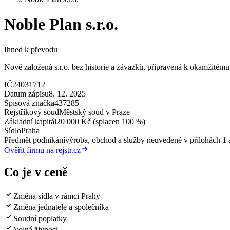
Noble Plan s.r.o.
Ihned k převodu
Nově založená s.r.o. bez historie a závazků, připravená k okamžitému 
IČ
24031712
Datum zápisu
8. 12. 2025
Spisová značka
437285
Rejstříkový soud
Městský soud v Praze
Základní kapitál
20 000 Kč (splacen 100 %)
Sídlo
Praha
Předmět podnikání
výroba, obchod a služby neuvedené v přílohách 1 a
Ověřit firmu na rejstr.cz
Co je v ceně
Změna sídla v rámci Prahy
Změna jednatele a společníka
Soudní poplatky
Volná živnost