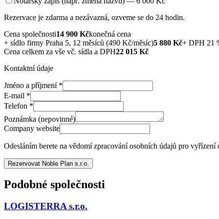
Notářský zápis (např. změna názvu) — 6 000 Kč
Rezervace je zdarma a nezávazná, ozveme se do 24 hodin.
Cena společnosti
14 900
Kč
konečná cena
+
sídlo firmy Praha 5, 12 měsíců (490 Kč/měsíc)
5 880
Kč
+ DPH 21 
Cena celkem za vše vč. sídla a DPH
22 015
Kč
Kontaktní údaje
Jméno a příjmení
*
E-mail
*
Telefon
*
Poznámka (nepovinné)
Company website
Odesláním berete na vědomí zpracování osobních údajů pro vyřízení
Rezervovat Noble Plan s.r.o.
Podobné společnosti
LOGISTERRA s.r.o.