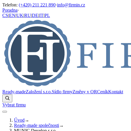
Telefon
:
(+420) 211 221 890
·
info@firmin.cz
Poradna
·
CS
|
EN
|
UK
|
RU
|
DE
|
IT
|
PL
Ready-made
Založení s.r.o.
Sídlo firmy
Změny v OR
Ceník
Kontakt
Vybrat firmu
Úvod
→
Ready-made společnosti
→
MUNIC Develop s.r.o.