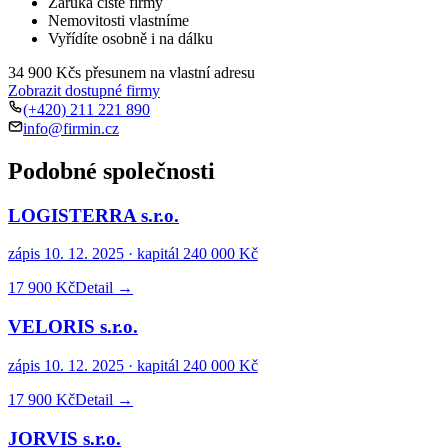
Záruka čisté firmy
Nemovitosti vlastníme
Vyřídíte osobně i na dálku
34 900 Kč
s přesunem na vlastní adresu
Zobrazit dostupné firmy
(+420) 211 221 890
info@firmin.cz
Podobné společnosti
LOGISTERRA s.r.o.
zápis
10. 12. 2025
· kapitál
240 000 Kč
17 900 Kč
Detail →
VELORIS s.r.o.
zápis
10. 12. 2025
· kapitál
240 000 Kč
17 900 Kč
Detail →
JORVIS s.r.o.