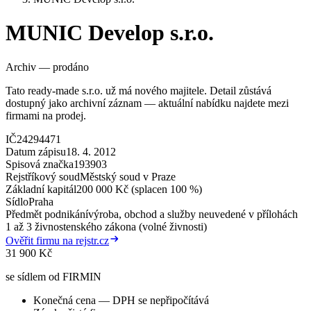
MUNIC Develop s.r.o.
Archiv — prodáno
Tato ready-made s.r.o. už má nového majitele. Detail zůstává
dostupný jako archivní záznam — aktuální nabídku najdete mezi
firmami na prodej.
IČ
24294471
Datum zápisu
18. 4. 2012
Spisová značka
193903
Rejstříkový soud
Městský soud v Praze
Základní kapitál
200 000 Kč (splacen 100 %)
Sídlo
Praha
Předmět podnikání
výroba, obchod a služby neuvedené v přílohách
1 až 3 živnostenského zákona (volné živnosti)
Ověřit firmu na rejstr.cz
31 900 Kč
se sídlem od FIRMIN
Konečná cena — DPH se nepřipočítává