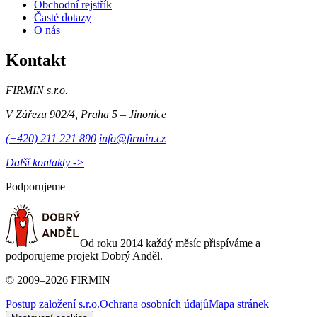
Obchodní rejstřík
Časté dotazy
O nás
Kontakt
FIRMIN s.r.o.
V Zářezu 902/4
,
Praha 5 – Jinonice
(+420) 211 221 890
|
info@firmin.cz
Další kontakty ->
Podporujeme
Od roku 2014 každý měsíc přispíváme a
podporujeme projekt Dobrý Anděl.
©
2009
–
2026
FIRMIN
Postup založení s.r.o.
Ochrana osobních údajů
Mapa stránek