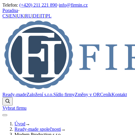
Telefon
:
(+420) 211 221 890
·
info@firmin.cz
Poradna
·
CS
|
EN
|
UK
|
RU
|
DE
|
IT
|
PL
Ready-made
Založení s.r.o.
Sídlo firmy
Změny v OR
Ceník
Kontakt
Vybrat firmu
Úvod
→
Ready-made společnosti
→
Modern Production s.r.o.