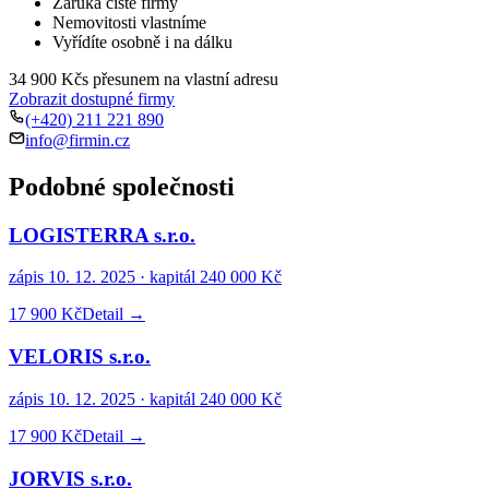
Záruka čisté firmy
Nemovitosti vlastníme
Vyřídíte osobně i na dálku
34 900 Kč
s přesunem na vlastní adresu
Zobrazit dostupné firmy
(+420) 211 221 890
info@firmin.cz
Podobné společnosti
LOGISTERRA s.r.o.
zápis
10. 12. 2025
· kapitál
240 000 Kč
17 900 Kč
Detail →
VELORIS s.r.o.
zápis
10. 12. 2025
· kapitál
240 000 Kč
17 900 Kč
Detail →
JORVIS s.r.o.