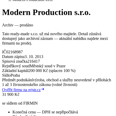
Modern Production s.r.o.
Archiv — prodáno
Tato ready-made s.r.o. už má nového majitele. Detail zůstává
dostupný jako archivní záznam — aktuální nabídku najdete mezi
firmami na prodej.
IČ
02168987
Datum zápisu
3. 10. 2013
Spisová značka
216417
Rejstříkový soud
Městský soud v Praze
Základní kapitál
200 000 Kč (splacen 100 %)
Sídlo
Praha
Předmět podnikání
výroba, obchod a služby neuvedené v přílohách
1 až 3 živnostenského zákona (volné živnosti)
Ověřit firmu na rejstr.cz
31 900 Kč
se sídlem od FIRMIN
Konečná cena — DPH se nepřipočítává