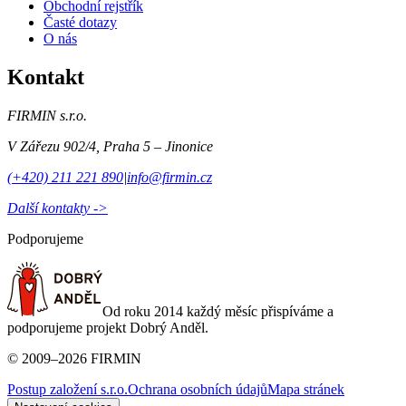
Obchodní rejstřík
Časté dotazy
O nás
Kontakt
FIRMIN s.r.o.
V Zářezu 902/4
,
Praha 5 – Jinonice
(+420) 211 221 890
|
info@firmin.cz
Další kontakty ->
Podporujeme
Od roku 2014 každý měsíc přispíváme a
podporujeme projekt Dobrý Anděl.
©
2009
–
2026
FIRMIN
Postup založení s.r.o.
Ochrana osobních údajů
Mapa stránek