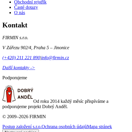
Obchodní rejstřík
Časté dotazy
O nás
Kontakt
FIRMIN s.r.o.
V Zářezu 902/4
,
Praha 5 – Jinonice
(+420) 211 221 890
|
info@firmin.cz
Další kontakty ->
Podporujeme
Od roku 2014 každý měsíc přispíváme a
podporujeme projekt Dobrý Anděl.
©
2009
–
2026
FIRMIN
Postup založení s.r.o.
Ochrana osobních údajů
Mapa stránek