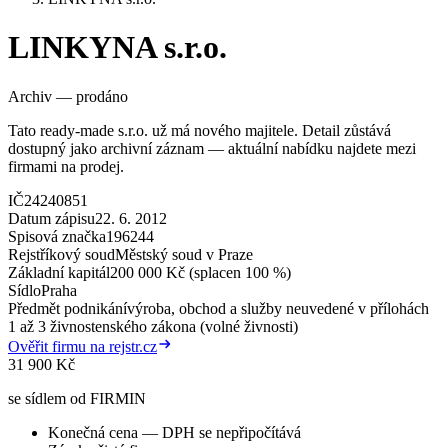
LINKYNA s.r.o.
Archiv — prodáno
Tato ready-made s.r.o. už má nového majitele. Detail zůstává
dostupný jako archivní záznam — aktuální nabídku najdete mezi
firmami na prodej.
IČ
24240851
Datum zápisu
22. 6. 2012
Spisová značka
196244
Rejstříkový soud
Městský soud v Praze
Základní kapitál
200 000 Kč (splacen 100 %)
Sídlo
Praha
Předmět podnikání
výroba, obchod a služby neuvedené v přílohách
1 až 3 živnostenského zákona (volné živnosti)
Ověřit firmu na rejstr.cz
31 900 Kč
se sídlem od FIRMIN
Konečná cena — DPH se nepřipočítává