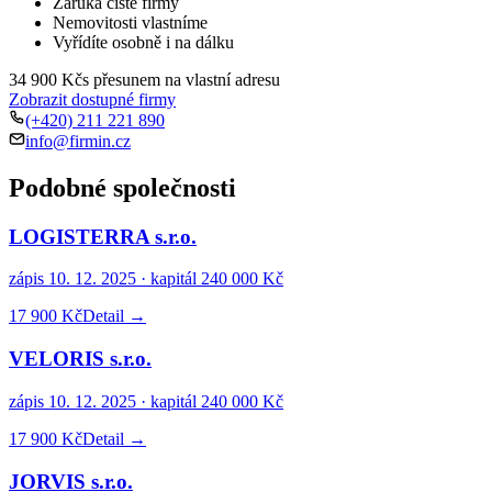
Záruka čisté firmy
Nemovitosti vlastníme
Vyřídíte osobně i na dálku
34 900 Kč
s přesunem na vlastní adresu
Zobrazit dostupné firmy
(+420) 211 221 890
info@firmin.cz
Podobné společnosti
LOGISTERRA s.r.o.
zápis
10. 12. 2025
· kapitál
240 000 Kč
17 900 Kč
Detail →
VELORIS s.r.o.
zápis
10. 12. 2025
· kapitál
240 000 Kč
17 900 Kč
Detail →
JORVIS s.r.o.