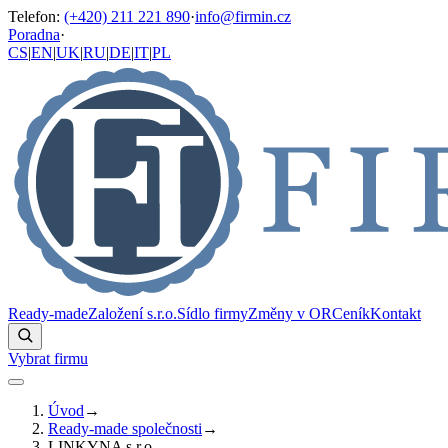
Telefon
:
(+420) 211 221 890
·
info@firmin.cz
Poradna
·
CS
|
EN
|
UK
|
RU
|
DE
|
IT
|
PL
Ready-made
Založení s.r.o.
Sídlo firmy
Změny v OR
Ceník
Kontakt
Vybrat firmu
Úvod
→
Ready-made společnosti
→
LINKYNA s.r.o.