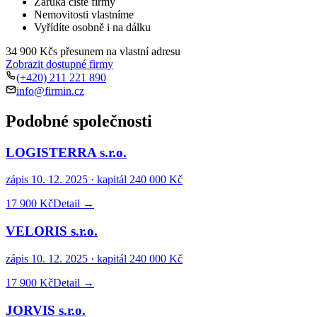
Záruka čisté firmy
Nemovitosti vlastníme
Vyřídíte osobně i na dálku
34 900 Kč
s přesunem na vlastní adresu
Zobrazit dostupné firmy
(+420) 211 221 890
info@firmin.cz
Podobné společnosti
LOGISTERRA s.r.o.
zápis
10. 12. 2025
· kapitál
240 000 Kč
17 900 Kč
Detail →
VELORIS s.r.o.
zápis
10. 12. 2025
· kapitál
240 000 Kč
17 900 Kč
Detail →
JORVIS s.r.o.