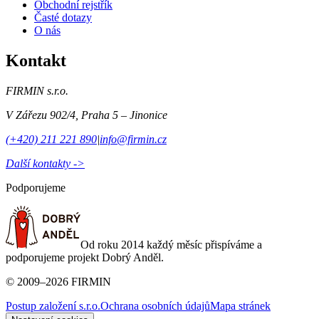
Obchodní rejstřík
Časté dotazy
O nás
Kontakt
FIRMIN s.r.o.
V Zářezu 902/4
,
Praha 5 – Jinonice
(+420) 211 221 890
|
info@firmin.cz
Další kontakty ->
Podporujeme
Od roku 2014 každý měsíc přispíváme a
podporujeme projekt Dobrý Anděl.
©
2009
–
2026
FIRMIN
Postup založení s.r.o.
Ochrana osobních údajů
Mapa stránek