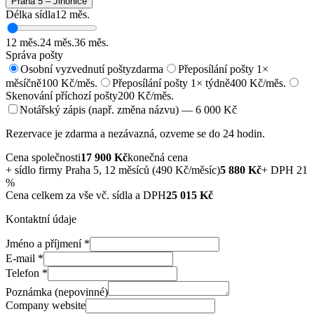
Praha 5 – Jinonice
Délka sídla
12
měs.
12
měs.
24
měs.
36
měs.
Správa pošty
Osobní vyzvednutí pošty
zdarma
Přeposílání pošty 1×
měsíčně
100 Kč/měs.
Přeposílání pošty 1× týdně
400 Kč/měs.
Skenování příchozí pošty
200 Kč/měs.
Notářský zápis (např. změna názvu) — 6 000 Kč
Rezervace je zdarma a nezávazná, ozveme se do 24 hodin.
Cena společnosti
17 900
Kč
konečná cena
+
sídlo firmy Praha 5, 12 měsíců (490 Kč/měsíc)
5 880
Kč
+ DPH 21
%
Cena celkem za vše vč. sídla a DPH
25 015
Kč
Kontaktní údaje
Jméno a příjmení
*
E-mail
*
Telefon
*
Poznámka (nepovinné)
Company website