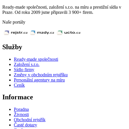
Ready-made společnosti, založení s.r.o. na míru a prestižní sídla v
Praze. Od roku 2009 jsme připravili 3 900+ firem.
Naše portály
Služby
Ready-made společnosti
Založení s.r.o.
Sídlo firmy
Změny v obchodním rejstříku
Personální agentury na míru
Ceník
Informace
Poradna
Živnosti
Obchodní rejstřík
Časté dotazy