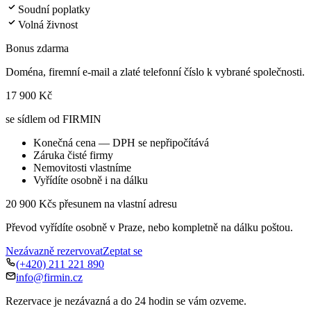
Soudní poplatky
Volná živnost
Bonus zdarma
Doména, firemní e-mail a zlaté telefonní číslo k vybrané společnosti.
17 900 Kč
se sídlem od FIRMIN
Konečná cena — DPH se nepřipočítává
Záruka čisté firmy
Nemovitosti vlastníme
Vyřídíte osobně i na dálku
20 900 Kč
s přesunem na vlastní adresu
Převod vyřídíte osobně v Praze, nebo kompletně na dálku poštou.
Nezávazně rezervovat
Zeptat se
(+420) 211 221 890
info@firmin.cz
Rezervace je nezávazná a do 24 hodin se vám ozveme.