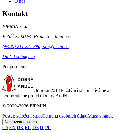
O nás
Kontakt
FIRMIN s.r.o.
V Zářezu 902/4
,
Praha 5 – Jinonice
(+420) 211 221 890
|
info@firmin.cz
Další kontakty ->
Podporujeme
Od roku 2014 každý měsíc přispíváme a
podporujeme projekt Dobrý Anděl.
©
2009
–
2026
FIRMIN
Postup založení s.r.o.
Ochrana osobních údajů
Mapa stránek
Nastavení cookies
CS
|
EN
|
UK
|
RU
|
DE
|
IT
|
PL