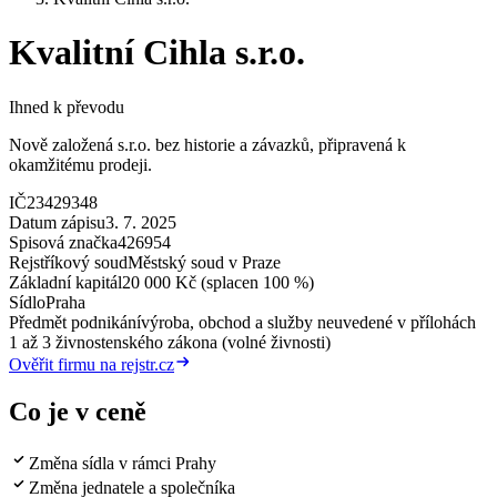
Kvalitní Cihla s.r.o.
Ihned k převodu
Nově založená s.r.o. bez historie a závazků, připravená k
okamžitému prodeji.
IČ
23429348
Datum zápisu
3. 7. 2025
Spisová značka
426954
Rejstříkový soud
Městský soud v Praze
Základní kapitál
20 000 Kč (splacen 100 %)
Sídlo
Praha
Předmět podnikání
výroba, obchod a služby neuvedené v přílohách
1 až 3 živnostenského zákona (volné živnosti)
Ověřit firmu na rejstr.cz
Co je v ceně
Změna sídla v rámci Prahy
Změna jednatele a společníka