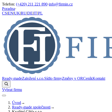
Telefon
:
(+420) 211 221 890
·
info@firmin.cz
Poradna
·
CS
|
EN
|
UK
|
RU
|
DE
|
IT
|
PL
Ready-made
Založení s.r.o.
Sídlo firmy
Změny v OR
Ceník
Kontakt
Vybrat firmu
Úvod
→
Ready-made společnosti
→
Kvalitní Cihla s.r.o.