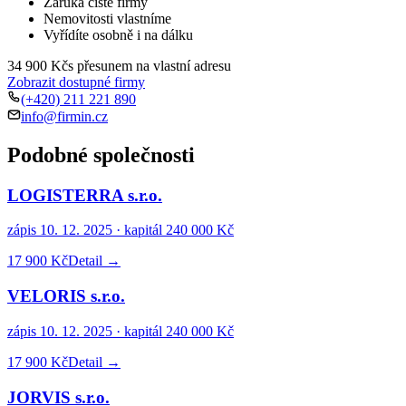
Záruka čisté firmy
Nemovitosti vlastníme
Vyřídíte osobně i na dálku
34 900 Kč
s přesunem na vlastní adresu
Zobrazit dostupné firmy
(+420) 211 221 890
info@firmin.cz
Podobné společnosti
LOGISTERRA s.r.o.
zápis
10. 12. 2025
· kapitál
240 000 Kč
17 900 Kč
Detail →
VELORIS s.r.o.
zápis
10. 12. 2025
· kapitál
240 000 Kč
17 900 Kč
Detail →
JORVIS s.r.o.