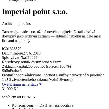
Imperial point s.r.o.
Archiv — prodáno
Tato ready-made s.r.o. už má nového majitele. Detail zůstává
dostupný jako archivní záznam — aktuální nabídku najdete mezi
firmami na prodej.
IČ
01836579
Datum zápisu
27. 6. 2013
Spisová značka
212277
Rejstříkový soud
Městský soud v Praze
Základní kapitál
200 000 Kč (splacen 100 %)
Sídlo
Praha 3
Předmět podnikání
výroba, obchod a služby neuvedené v přílohách
1 až 3 živnostenského zákona (volné živnosti)
Ověřit firmu na rejstr.cz
31 900 Kč
se sídlem od FIRMIN
Konečná cena — DPH se nepřipočítává