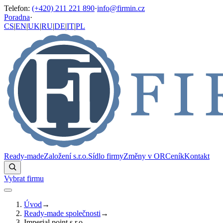
Telefon
:
(+420) 211 221 890
·
info@firmin.cz
Poradna
·
CS
|
EN
|
UK
|
RU
|
DE
|
IT
|
PL
Ready-made
Založení s.r.o.
Sídlo firmy
Změny v OR
Ceník
Kontakt
Vybrat firmu
Úvod
→
Ready-made společnosti
→
Imperial point s.r.o.