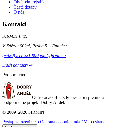
Obchodní rejstřík
Časté dotazy
O nás
Kontakt
FIRMIN s.r.o.
V Zářezu 902/4
,
Praha 5 – Jinonice
(+420) 211 221 890
|
info@firmin.cz
Další kontakty ->
Podporujeme
Od roku 2014 každý měsíc přispíváme a
podporujeme projekt Dobrý Anděl.
©
2009
–
2026
FIRMIN
Postup založení s.r.o.
Ochrana osobních údajů
Mapa stránek