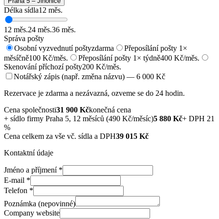
Praha 5 – Jinonice
Délka sídla
12
měs.
12
měs.
24
měs.
36
měs.
Správa pošty
Osobní vyzvednutí pošty
zdarma
Přeposílání pošty 1×
měsíčně
100 Kč/měs.
Přeposílání pošty 1× týdně
400 Kč/měs.
Skenování příchozí pošty
200 Kč/měs.
Notářský zápis (např. změna názvu) — 6 000 Kč
Rezervace je zdarma a nezávazná, ozveme se do 24 hodin.
Cena společnosti
31 900
Kč
konečná cena
+
sídlo firmy Praha 5, 12 měsíců (490 Kč/měsíc)
5 880
Kč
+ DPH 21
%
Cena celkem za vše vč. sídla a DPH
39 015
Kč
Kontaktní údaje
Jméno a příjmení
*
E-mail
*
Telefon
*
Poznámka (nepovinné)
Company website