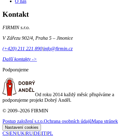
O nás
Kontakt
FIRMIN s.r.o.
V Zářezu 902/4
,
Praha 5 – Jinonice
(+420) 211 221 890
|
info@firmin.cz
Další kontakty ->
Podporujeme
Od roku 2014 každý měsíc přispíváme a
podporujeme projekt Dobrý Anděl.
©
2009
–
2026
FIRMIN
Postup založení s.r.o.
Ochrana osobních údajů
Mapa stránek
Nastavení cookies
CS
|
EN
|
UK
|
RU
|
DE
|
IT
|
PL