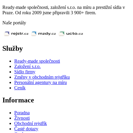
Ready-made společnosti, založení s.r.o. na míru a prestižní sídla v
Praze. Od roku 2009 jsme připravili 3 900+ firem.
Naše portály
Služby
Ready-made společnosti
Založení s.r.o.
Sídlo firmy
Změny v obchodním rejstříku
Personální agentury na míru
Ceník
Informace
Poradna
Živnosti
Obchodní rejstřík
Časté dotazy