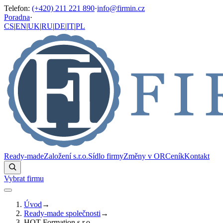
Telefon
:
(+420) 211 221 890
·
info@firmin.cz
Poradna
·
CS
|
EN
|
UK
|
RU
|
DE
|
IT
|
PL
Ready-made
Založení s.r.o.
Sídlo firmy
Změny v OR
Ceník
Kontakt
Vybrat firmu
Úvod
→
Ready-made společnosti
→
HOT Formation s.r.o.