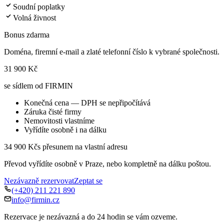
Soudní poplatky
Volná živnost
Bonus zdarma
Doména, firemní e-mail a zlaté telefonní číslo k vybrané společnosti.
31 900 Kč
se sídlem od FIRMIN
Konečná cena — DPH se nepřipočítává
Záruka čisté firmy
Nemovitosti vlastníme
Vyřídíte osobně i na dálku
34 900 Kč
s přesunem na vlastní adresu
Převod vyřídíte osobně v Praze, nebo kompletně na dálku poštou.
Nezávazně rezervovat
Zeptat se
(+420) 211 221 890
info@firmin.cz
Rezervace je nezávazná a do 24 hodin se vám ozveme.