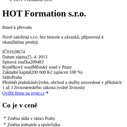
HOT Formation s.r.o.
Ihned k převodu
Nově založená s.r.o. bez historie a závazků, připravená k
okamžitému prodeji.
IČ
01628674
Datum zápisu
25. 4. 2013
Spisová značka
209483
Rejstříkový soud
Městský soud v Praze
Základní kapitál
200 000 Kč (splacen 100 %)
Sídlo
Praha
Předmět podnikání
výroba, obchod a služby neuvedené v přílohách
1 až 3 živnostenského zákona (volné živnosti)
Ověřit firmu na rejstr.cz
Co je v ceně
Změna sídla v rámci Prahy
Změna jednatele a společníka