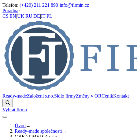
Telefon
:
(+420) 211 221 890
·
info@firmin.cz
Poradna
·
CS
|
EN
|
UK
|
RU
|
DE
|
IT
|
PL
Ready-made
Založení s.r.o.
Sídlo firmy
Změny v OR
Ceník
Kontakt
Vybrat firmu
Úvod
→
Ready-made společnosti
→
GREAT MEDIA s.r.o.