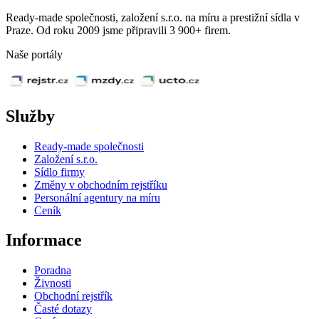
Ready-made společnosti, založení s.r.o. na míru a prestižní sídla v
Praze. Od roku 2009 jsme připravili 3 900+ firem.
Naše portály
Služby
Ready-made společnosti
Založení s.r.o.
Sídlo firmy
Změny v obchodním rejstříku
Personální agentury na míru
Ceník
Informace
Poradna
Živnosti
Obchodní rejstřík
Časté dotazy