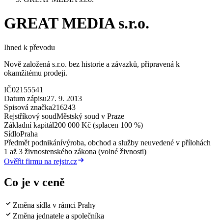
GREAT MEDIA s.r.o.
Ihned k převodu
Nově založená s.r.o. bez historie a závazků, připravená k
okamžitému prodeji.
IČ
02155541
Datum zápisu
27. 9. 2013
Spisová značka
216243
Rejstříkový soud
Městský soud v Praze
Základní kapitál
200 000 Kč (splacen 100 %)
Sídlo
Praha
Předmět podnikání
výroba, obchod a služby neuvedené v přílohách
1 až 3 živnostenského zákona (volné živnosti)
Ověřit firmu na rejstr.cz
Co je v ceně
Změna sídla v rámci Prahy
Změna jednatele a společníka