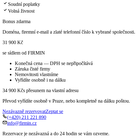
Soudní poplatky
Volná živnost
Bonus zdarma
Doména, firemní e-mail a zlaté telefonní číslo k vybrané společnosti.
31 900 Kč
se sídlem od FIRMIN
Konečná cena — DPH se nepřipočítává
Záruka čisté firmy
Nemovitosti vlastníme
Vyřídíte osobně i na dálku
34 900 Kč
s přesunem na vlastní adresu
Převod vyřídíte osobně v Praze, nebo kompletně na dálku poštou.
Nezávazně rezervovat
Zeptat se
(+420) 211 221 890
info@firmin.cz
Rezervace je nezávazná a do 24 hodin se vám ozveme.