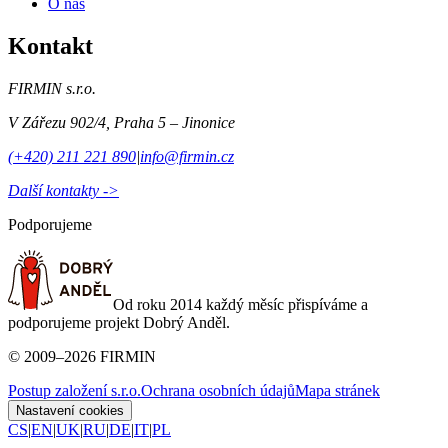
O nás
Kontakt
FIRMIN s.r.o.
V Zářezu 902/4
,
Praha 5 – Jinonice
(+420) 211 221 890
|
info@firmin.cz
Další kontakty ->
Podporujeme
Od roku 2014 každý měsíc přispíváme a
podporujeme projekt Dobrý Anděl.
©
2009
–
2026
FIRMIN
Postup založení s.r.o.
Ochrana osobních údajů
Mapa stránek
Nastavení cookies
CS
|
EN
|
UK
|
RU
|
DE
|
IT
|
PL