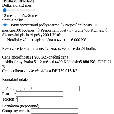
Praha 5 – Jinonice
Délka sídla
12
měs.
12
měs.
24
měs.
36
měs.
Správa pošty
Osobní vyzvednutí pošty
zdarma
Přeposílání pošty 1×
měsíčně
100 Kč/měs.
Přeposílání pošty 1× týdně
400 Kč/měs.
Skenování příchozí pošty
200 Kč/měs.
Notářský zápis (např. změna názvu) — 6 000 Kč
Rezervace je zdarma a nezávazná, ozveme se do 24 hodin.
Cena společnosti
31 900
Kč
konečná cena
+
sídlo firmy Praha 5, 12 měsíců (490 Kč/měsíc)
5 880
Kč
+ DPH 21
%
Cena celkem za vše vč. sídla a DPH
39 015
Kč
Kontaktní údaje
Jméno a příjmení
*
E-mail
*
Telefon
*
Poznámka (nepovinné)
Company website